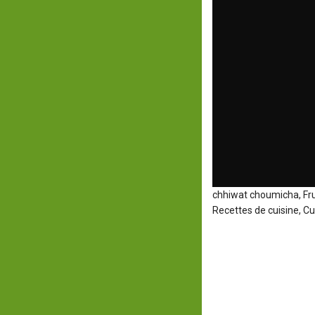
chhiwat choumicha, Fru
Recettes de cuisine, Cu