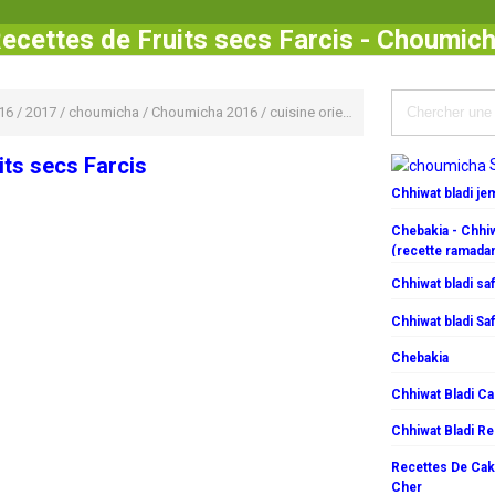
ecettes de Fruits secs Farcis - Choumic
16
/
2017
/
choumicha
/
Choumicha 2016
/
cuisine orientale
/
Gâteaux
/
HALAW
its secs Farcis
Chhiwat bladi j
Chebakia - Chhiw
(recette ramada
Chhiwat bladi saf
Chhiwat bladi Saf
Chebakia
Chhiwat Bladi C
Chhiwat Bladi R
Recettes De Cake
Cher