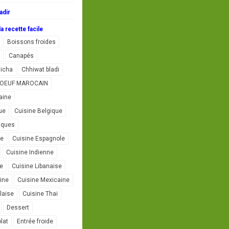
adir
a recette facile
Boissons froides
Canapés
icha
Chhiwat bladi
L'OEUF MAROCAIN
aine
ue
Cuisine Belgique
iques
se
Cuisine Espagnole
Cuisine Indienne
ne
Cuisine Libanaise
ine
Cuisine Mexicaine
laise
Cuisine Thai
Dessert
lat
Entrée froide