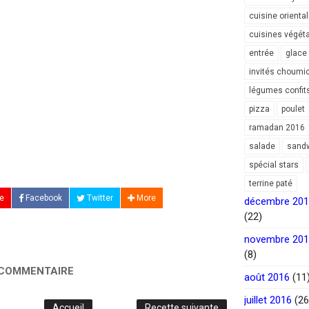
cuisine orienta
cuisines végét
entrée
glace
invités choumi
légumes confit
pizza
poulet
ramadan 2016
salade
sand
spécial stars
terrine paté
e
Facebook
Twitter
More
décembre 20
(22)
novembre 20
(8)
 COMMENTAIRE
août 2016
(11
juillet 2016
(26
Accueil
Recette suivante