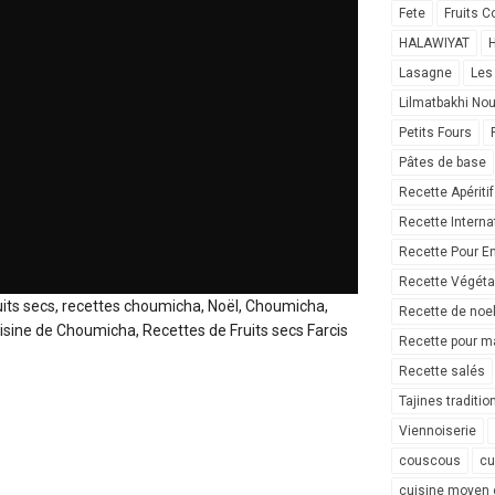
Fete
Fruits C
HALAWIYAT
H
Lasagne
Les
Lilmatbakhi No
Petits Fours
Pâtes de base
Recette Apéritif
Recette Interna
Recette Pour E
Recette Végéta
its secs, recettes choumicha, Noël, Choumicha,
Recette de noe
isine de Choumicha, Recettes de Fruits secs Farcis
Recette pour ma
Recette salés
Tajines traditio
Viennoiserie
couscous
cu
cuisine moyen 