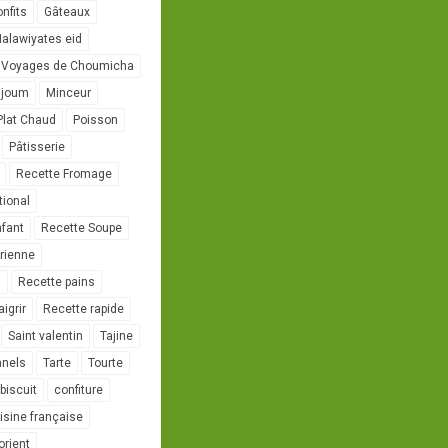
onfits
Gâteaux
alawiyates eid
 Voyages de Choumicha
ujoum
Minceur
Plat Chaud
Poisson
Pâtisserie
Recette Fromage
tional
nfant
Recette Soupe
rienne
l
Recette pains
igrir
Recette rapide
Saint valentin
Tajine
nnels
Tarte
Tourte
biscuit
confiture
isine française
orient