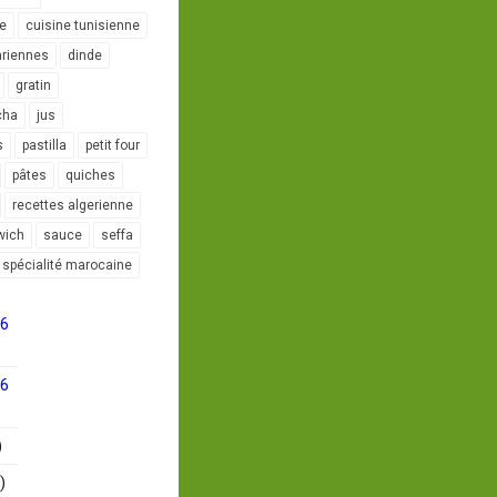
le
cuisine tunisienne
ariennes
dinde
gratin
cha
jus
s
pastilla
petit four
pâtes
quiches
recettes algerienne
wich
sauce
seffa
spécialité marocaine
16
16
)
)