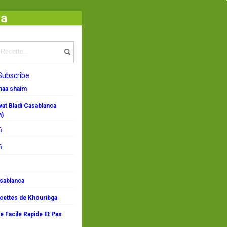
ha
IYAT
/
Recette rapide
/
Recettes de Fruits secs Farcis
Subscribe
emaa shaim
at Bladi Casablanca
n)
i
i
asablanca
ecettes de Khouribga
 Facile Rapide Et Pas