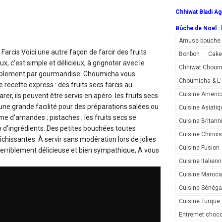
Chhiwat Bladi Ag
Bûche de Noël : l
Amuse bouche
 Farcis
Voici une autre façon de farcir des fruits
Bonbon
Cake
x, c'est simple et délicieux, à grignoter avec le
Chhiwat Choum
simplement par gourmandise. Choumicha vous
Choumicha & 
 recette express : des fruits secs farcis au
Cuisine Americ
er, ils peuvent être servis en apéro. les fruits secs
une grande facilité pour des préparations salées ou
Cuisine Asiatiq
ème d'amandes ; pistaches ; les fruits secs se
Cuisine Britann
d'ingrédients. Des petites bouchées toutes
Cuisine Chinoi
îchissantes. À servir sans modération lors de jolies
Cuisine Fusion
 terriblement délicieuse et bien sympathique, A vous
Cuisine Italien
Cuisine Maroca
Cuisine Sénéga
Cuisine Turque
Entremet choco