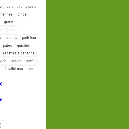
le
cuisine tunisienne
ariennes
dinde
gratin
cha
jus
s
pastilla
petit four
pâtes
quiches
recettes algerienne
wich
sauce
seffa
spécialité marocaine
16
16
)
)