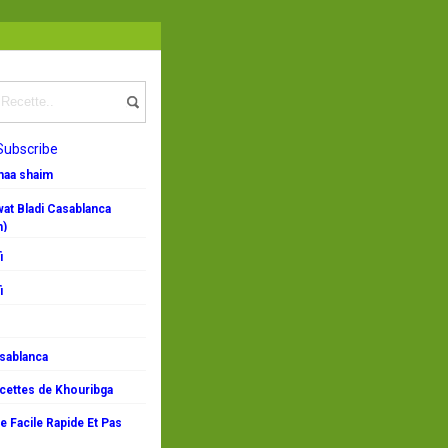
Subscribe
emaa shaim
at Bladi Casablanca
n)
i
i
asablanca
ecettes de Khouribga
 Facile Rapide Et Pas