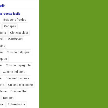
adir
a recette facile
Boissons froides
Canapés
icha
Chhiwat bladi
L'OEUF MAROCAIN
aine
ue
Cuisine Belgique
iques
se
Cuisine Espagnole
Cuisine Indienne
ne
Cuisine Libanaise
ine
Cuisine Mexicaine
laise
Cuisine Thai
Dessert
lat
Entrée froide