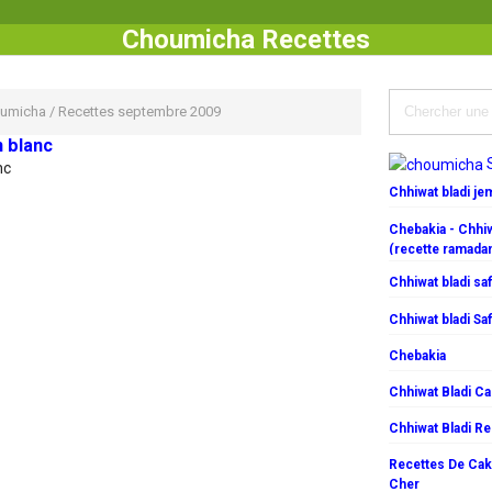
Choumicha Recettes
umicha
/
Recettes septembre 2009
n blanc
nc
Chhiwat bladi j
Chebakia - Chhiw
(recette ramada
Chhiwat bladi saf
Chhiwat bladi Saf
Chebakia
Chhiwat Bladi C
Chhiwat Bladi R
Recettes De Cake
Cher