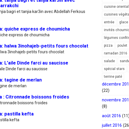
 tanjia bagri et tanjia kar3in avec
arrakchi
cuisine orienta
jia bagri et tanjia kar3in avec Abdellah Ferkous
cuisines végét
entrée
glace
: quiche express de choumicha
invités choumi
uiche express de choumicha
légumes confit
: halwa 3inohajeb-petits fours chocolat
pizza
poulet
wa 3inohajeb-petits fours chocolat
ramadan 2016
salade
sand
 L'aile Dinde farci au saucisse
ile Dinde farci au saucisse
spécial stars
terrine paté
: tagine de merlan
décembre 20
gine de merlan
(22)
 : Citronnade boissons froides
novembre 20
itronnade boissons froides
(8)
 pastilla kefta
août 2016
(11
tilla kefta
juillet 2016
(26