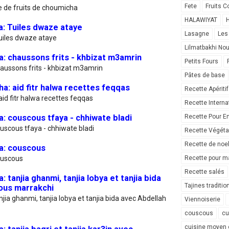
Fete
Fruits C
 de fruits de choumicha
HALAWIYAT
H
a: Tuiles dwaze ataye
Lasagne
Les
uiles dwaze ataye
Lilmatbakhi No
: chaussons frits - khbizat m3amrin
Petits Fours
aussons frits - khbizat m3amrin
Pâtes de base
a: aid fitr halwa recettes feqqas
Recette Apéritif
id fitr halwa recettes feqqas
Recette Interna
: couscous tfaya - chhiwate bladi
Recette Pour E
uscous tfaya - chhiwate bladi
Recette Végéta
Recette de noe
a: couscous
ouscous
Recette pour ma
Recette salés
tanjia ghanmi, tanjia lobya et tanjia bida
Tajines traditio
ous marrakchi
ia ghanmi, tanjia lobya et tanjia bida avec Abdellah
Viennoiserie
couscous
cu
cuisine moyen 