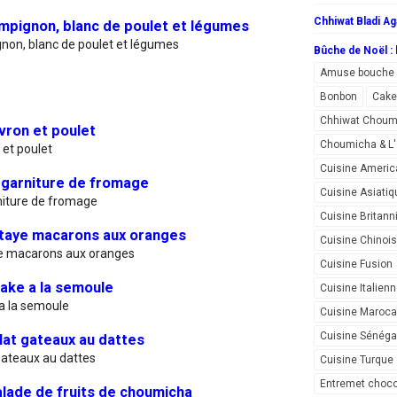
Chhiwat Bladi Ag
ampignon, blanc de poulet et légumes
gnon, blanc de poulet et légumes
Bûche de Noël : l
Amuse bouche
Bonbon
Cake
Chhiwat Choum
vron et poulet
Choumicha & 
 et poulet
Cuisine Americ
 garniture de fromage
Cuisine Asiatiq
niture de fromage
Cuisine Britann
taye macarons aux oranges
Cuisine Chinoi
e macarons aux oranges
Cuisine Fusion
cake a la semoule
Cuisine Italien
a la semoule
Cuisine Maroca
Cuisine Sénéga
lat gateaux au dattes
gateaux au dattes
Cuisine Turque
Entremet choco
ade de fruits de choumicha