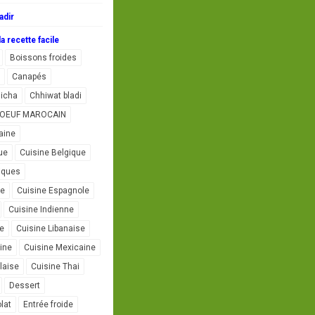
adir
a recette facile
Boissons froides
Canapés
icha
Chhiwat bladi
L'OEUF MAROCAIN
aine
ue
Cuisine Belgique
iques
se
Cuisine Espagnole
Cuisine Indienne
ne
Cuisine Libanaise
ine
Cuisine Mexicaine
laise
Cuisine Thai
Dessert
lat
Entrée froide