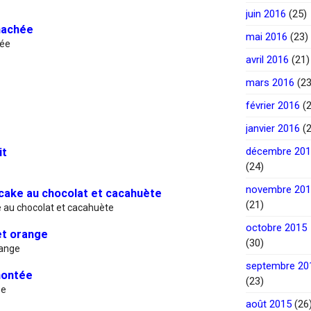
juin 2016
(25)
 hachée
mai 2016
(23)
hée
avril 2016
(21)
mars 2016
(23
février 2016
(2
janvier 2016
(2
décembre 20
it
(24)
novembre 20
ake au chocolat et cacahuète
(21)
au chocolat et cacahuète
octobre 2015
et orange
(30)
range
septembre 20
montée
(23)
ée
août 2015
(26