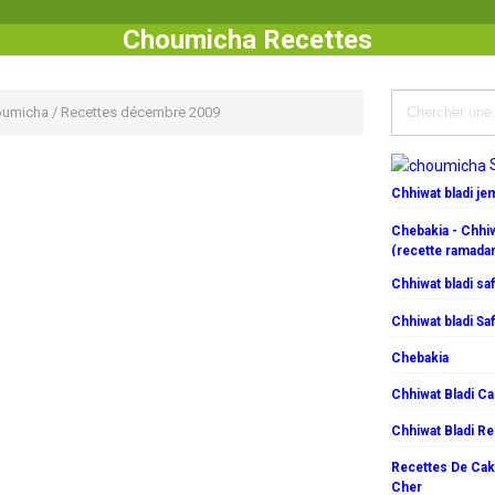
Choumicha Recettes
oumicha
/
Recettes décembre 2009
Chhiwat bladi j
Chebakia - Chhiw
(recette ramada
Chhiwat bladi saf
Chhiwat bladi Saf
Chebakia
Chhiwat Bladi C
Chhiwat Bladi R
Recettes De Cake
Cher