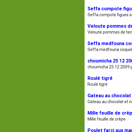
Seffa compote fig
Seffa compote figues 
Veloute pommes de
Veloute pommes de terr
Seffa medfouna co
Seffa medfouna coquel
choumicha 25 12 20
choumicha 25 12 2009 
Roulé tigré
Roulé tigré
Gateau au chocolat 
Gateau au chocolat et n
Mille feuille de crê
Mille feuille de crêpe
Poulet farci aux ma