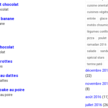
t chocolat
cuisine orienta
ocolat
cuisines végét
u banane
entrée
glace
ane
invités choumi
légumes confit
pizza
poulet
ramadan 2016
hocolat
salade
sand
olat
spécial stars
arottes
terrine paté
es
décembre 20
 au dattes
(22)
dattes
novembre 20
(8)
cake au poire
 au poire
août 2016
(11
juillet 2016
(26