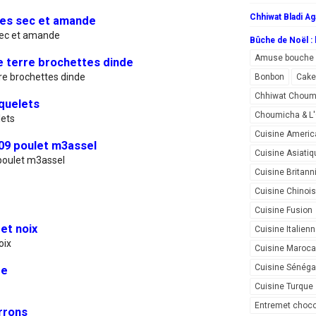
Chhiwat Bladi Ag
ues sec et amande
sec et amande
Bûche de Noël : l
Amuse bouche
 terre brochettes dinde
e brochettes dinde
Bonbon
Cake
Chhiwat Choum
quelets
Choumicha & 
ets
Cuisine Americ
09 poulet m3assel
Cuisine Asiatiq
poulet m3assel
Cuisine Britann
Cuisine Chinoi
Cuisine Fusion
et noix
Cuisine Italien
oix
Cuisine Maroca
Cuisine Sénéga
pe
Cuisine Turque
Entremet choco
rrons