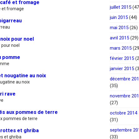
 café et fromage
juillet 2015
(47
é et fromage
juin 2015
(44)
bigarreau
rreau
mai 2015
(26)
avril 2015
(29)
noix pour noel
 pour noel
mars 2015
(29
au pomme
février 2015
(2
pomme
janvier 2015
(3
t nougatine au noix
décembre 20
ugatine au noix
(35)
ri rave
novembre 20
ve
(27)
sés aux pommes de terre
octobre 2014
ux pommes de terre
(31)
septembre 20
rottes et ghriba
(33)
s et ghriba