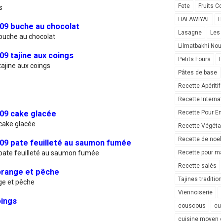
Fete
Fruits C
s
HALAWIYAT
H
09 buche au chocolat
Lasagne
Les
buche au chocolat
Lilmatbakhi No
9 tajine aux coings
Petits Fours
ajine aux coings
Pâtes de base
Recette Apéritif
Recette Interna
09 cake glacée
Recette Pour E
cake glacée
Recette Végéta
Recette de noe
09 pate feuilleté au saumon fumée
pate feuilleté au saumon fumée
Recette pour ma
Recette salés
orange et pêche
Tajines traditio
ge et pêche
Viennoiserie
oings
couscous
cu
cuisine moyen 