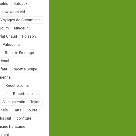
onfits
Gâteaux
alawiyates eid
 Voyages de Choumicha
ujoum
Minceur
Plat Chaud
Poisson
Pâtisserie
Recette Fromage
tional
nfant
Recette Soupe
rienne
l
Recette pains
igrir
Recette rapide
Saint valentin
Tajine
nnels
Tarte
Tourte
biscuit
confiture
isine française
orient