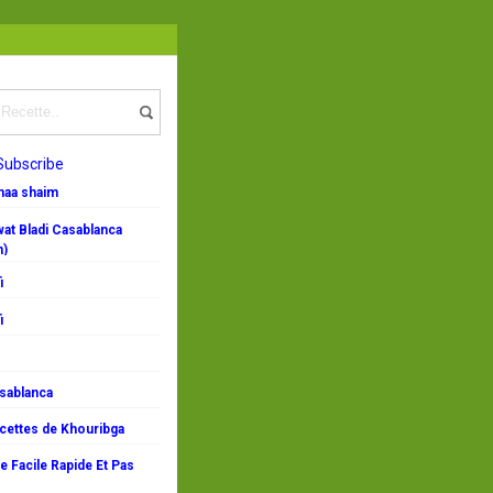
Subscribe
emaa shaim
at Bladi Casablanca
n)
i
i
asablanca
ecettes de Khouribga
 Facile Rapide Et Pas