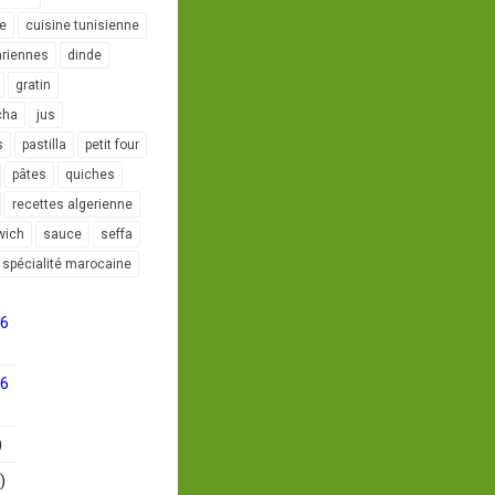
le
cuisine tunisienne
ariennes
dinde
gratin
cha
jus
s
pastilla
petit four
pâtes
quiches
recettes algerienne
wich
sauce
seffa
spécialité marocaine
16
16
)
)