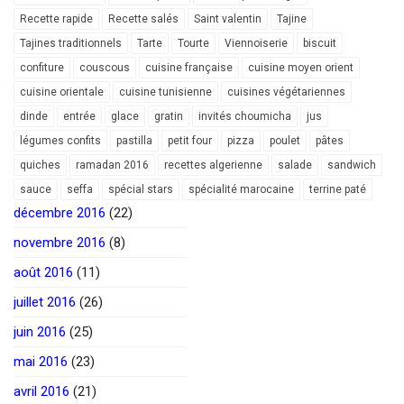
Recette rapide
Recette salés
Saint valentin
Tajine
Tajines traditionnels
Tarte
Tourte
Viennoiserie
biscuit
confiture
couscous
cuisine française
cuisine moyen orient
cuisine orientale
cuisine tunisienne
cuisines végétariennes
dinde
entrée
glace
gratin
invités choumicha
jus
légumes confits
pastilla
petit four
pizza
poulet
pâtes
quiches
ramadan 2016
recettes algerienne
salade
sandwich
sauce
seffa
spécial stars
spécialité marocaine
terrine paté
décembre 2016
(22)
novembre 2016
(8)
août 2016
(11)
juillet 2016
(26)
juin 2016
(25)
mai 2016
(23)
avril 2016
(21)