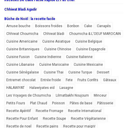
Chhiwat Bladi Agadir
Bûche de Noël : la recette facile
Amuse bouche
Boissons froides
Bonbon
Cake
Canapés
Chhiwat Choumicha
Chhiwat bladi
Choumicha & L'OEUF MAROCAIN
Cuisine Americaine
Cuisine Asiatique
Cuisine Belgique
Cuisine Britanniques
Cuisine Chinoise
Cuisine Espagnole
Cuisine Fusion
Cuisine Indienne
Cuisine Italienne
Cuisine Libanaise
Cuisine Marocaine
Cuisine Mexicaine
Cuisine Sénégalaise
Cuisine Thai
Cuisine Turque
Dessert
Entremet chocolat
Entrée froide
Fete
Fruits Confits
Gâteaux
HALAWIYAT
Halawiyates eid
Lasagne
Les Voyages de Choumicha
Lilmatbakhi Noujoum
Minceur
Petits Fours
Plat Chaud
Poisson
Pâtes de base
Pâtisserie
Recette Apéritif
Recette Fromage
Recette International
Recette Pour Enfant
Recette Soupe
Recette Végétarienne
Recette de noel
Recette pains
Recette pour maigrir