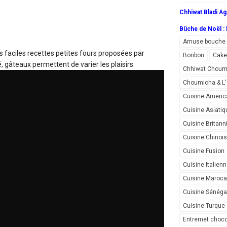
Chhiwat Bladi Ag
Bûche de Noël : l
Amuse bouche
s faciles
recettes petites fours proposées par
Bonbon
Cake
, gâteaux permettent de varier les plaisirs.
Chhiwat Choum
Choumicha & 
Cuisine Americ
Cuisine Asiatiq
Cuisine Britann
Cuisine Chinoi
Cuisine Fusion
Cuisine Italien
Cuisine Maroca
Cuisine Sénéga
Cuisine Turque
Entremet choco