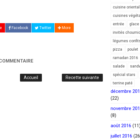
cuisine orienta
cuisines végét
entrée
glace
e
Facebook
Twitter
More
invités choumi
légumes confit
pizza
poulet
ramadan 2016
 COMMENTAIRE
salade
sand
spécial stars
Accueil
Recette suivante
terrine paté
décembre 20
(22)
novembre 20
(8)
août 2016
(11
juillet 2016
(26