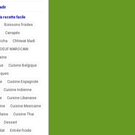
adir
a recette facile
Boissons froides
Canapés
icha
Chhiwat bladi
L'OEUF MAROCAIN
aine
ue
Cuisine Belgique
iques
se
Cuisine Espagnole
Cuisine Indienne
ne
Cuisine Libanaise
ine
Cuisine Mexicaine
laise
Cuisine Thai
Dessert
lat
Entrée froide