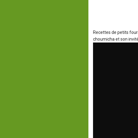
Recettes de petits four
choumicha et son invité