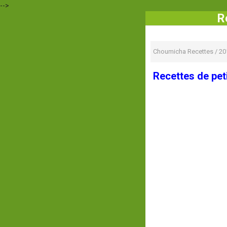
-->
R
Choumicha Recettes
/
20
Recettes de peti