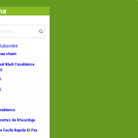
ha
s de petits fours faciles
Subscribe
emaa shaim
at Bladi Casablanca
n)
i
i
asablanca
ecettes de Khouribga
 Facile Rapide Et Pas