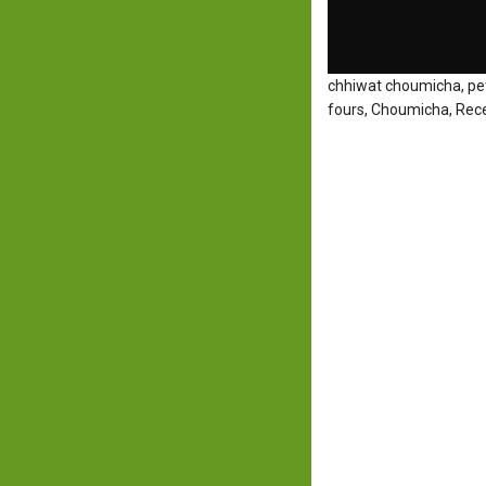
chhiwat choumicha, pet
fours, Choumicha, Rece