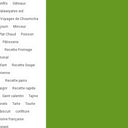
onfits
Gâteaux
alawiyates eid
 Voyages de Choumicha
ujoum
Minceur
Plat Chaud
Poisson
Pâtisserie
Recette Fromage
tional
nfant
Recette Soupe
rienne
l
Recette pains
igrir
Recette rapide
Saint valentin
Tajine
nnels
Tarte
Tourte
biscuit
confiture
isine française
orient