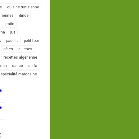
le
cuisine tunisienne
ariennes
dinde
gratin
cha
jus
s
pastilla
petit four
pâtes
quiches
recettes algerienne
wich
sauce
seffa
spécialité marocaine
16
16
)
)