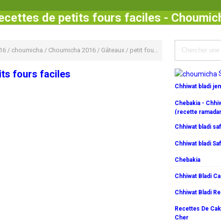
ecettes de petits fours faciles - Choumic
16
/
choumicha
/
Choumicha 2016
/
Gâteaux
/
petit four
/
Petits Fours
/
Recette
ts fours faciles
Chhiwat bladi j
Chebakia - Chhiw
(recette ramada
Chhiwat bladi saf
Chhiwat bladi Saf
Chebakia
Chhiwat Bladi C
Chhiwat Bladi R
Recettes De Cake
Cher