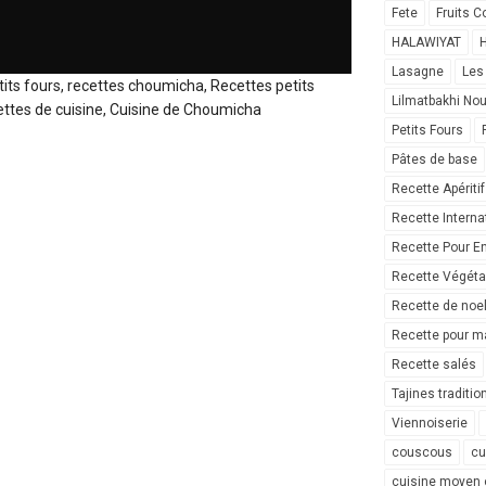
Fete
Fruits C
HALAWIYAT
H
Lasagne
Les
its fours, recettes choumicha, Recettes petits
Lilmatbakhi No
ttes de cuisine, Cuisine de Choumicha
Petits Fours
Pâtes de base
Recette Apéritif
Recette Interna
Recette Pour E
Recette Végéta
Recette de noe
Recette pour ma
Recette salés
Tajines traditio
Viennoiserie
couscous
cu
cuisine moyen 