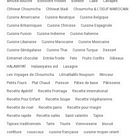
Amuse bouche
Boissons froides
Bonbon
Cake
Canapés
Chhiwat Choumicha
Chhiwat bladi
Choumicha & L'OEUF MAROCAIN
Cuisine Americaine
Cuisine Asiatique
Cuisine Belgique
Cuisine Britanniques
Cuisine Chinoise
Cuisine Espagnole
Cuisine Fusion
Cuisine Indienne
Cuisine Italienne
Cuisine Libanaise
Cuisine Marocaine
Cuisine Mexicaine
Cuisine Sénégalaise
Cuisine Thai
Cuisine Turque
Dessert
Entremet chocolat
Entrée froide
Fete
Fruits Confits
Gâteaux
HALAWIYAT
Halawiyates eid
Lasagne
Les Voyages de Choumicha
Lilmatbakhi Noujoum
Minceur
Petits Fours
Plat Chaud
Poisson
Pâtes de base
Pâtisserie
Recette Apéritif
Recette Fromage
Recette International
Recette Pour Enfant
Recette Soupe
Recette Végétarienne
Recette de noel
Recette pains
Recette pour maigrir
Recette rapide
Recette salés
Saint valentin
Tajine
Tajines traditionnels
Tarte
Tourte
Viennoiserie
biscuit
confiture
couscous
cuisine française
cuisine moyen orient