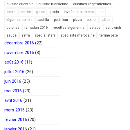
cuisine orientale
cuisine tunisienne
cuisines végétariennes
dinde
entrée
glace
gratin
invités choumicha
jus
légumes confits
pastilla
petit four
pizza
poulet
pâtes
quiches
ramadan 2016
recettes algerienne
salade
sandwich
sauce
seffa
spécial stars
spécialité marocaine
terrine paté
décembre 2016
(22)
novembre 2016
(8)
août 2016
(11)
juillet 2016
(26)
juin 2016
(25)
mai 2016
(23)
avril 2016
(21)
mars 2016
(23)
février 2016
(20)
janvier 2016
(21)