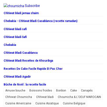
Subscribe
Chhiwat bladi jemaa shaim
Chebakia - Chhiwat Bladi Casablanca (recette ramadan)
Chhiwat bladi safi
Chhiwat bladi Safi
Chebakia
Chhiwat Bladi Casablanca
Chhiwat Bladi Recettes de Khouribga
Recettes De Cake Facile Rapide Et Pas Cher
Chhiwat Bladi Agadir
Bûche de Noël : la recette facile
Amuse bouche
Boissons froides
Bonbon
Cake
Canapés
Chhiwat Choumicha
Chhiwat bladi
Choumicha & L'OEUF MAROCAIN
Cuisine Americaine
Cuisine Asiatique
Cuisine Belgique