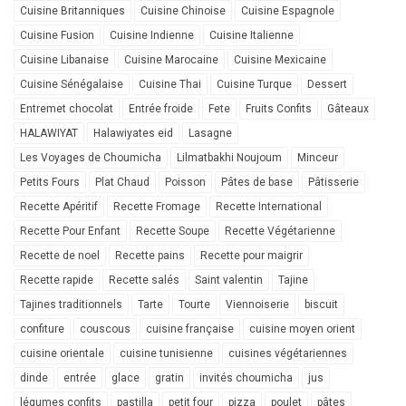
Cuisine Britanniques
Cuisine Chinoise
Cuisine Espagnole
Cuisine Fusion
Cuisine Indienne
Cuisine Italienne
Cuisine Libanaise
Cuisine Marocaine
Cuisine Mexicaine
Cuisine Sénégalaise
Cuisine Thai
Cuisine Turque
Dessert
Entremet chocolat
Entrée froide
Fete
Fruits Confits
Gâteaux
HALAWIYAT
Halawiyates eid
Lasagne
Les Voyages de Choumicha
Lilmatbakhi Noujoum
Minceur
Petits Fours
Plat Chaud
Poisson
Pâtes de base
Pâtisserie
Recette Apéritif
Recette Fromage
Recette International
Recette Pour Enfant
Recette Soupe
Recette Végétarienne
Recette de noel
Recette pains
Recette pour maigrir
Recette rapide
Recette salés
Saint valentin
Tajine
Tajines traditionnels
Tarte
Tourte
Viennoiserie
biscuit
confiture
couscous
cuisine française
cuisine moyen orient
cuisine orientale
cuisine tunisienne
cuisines végétariennes
dinde
entrée
glace
gratin
invités choumicha
jus
légumes confits
pastilla
petit four
pizza
poulet
pâtes