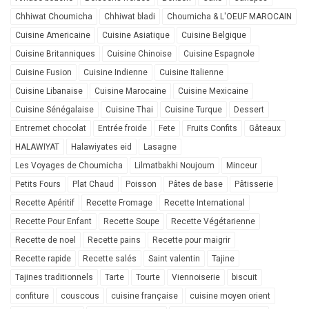
Chhiwat Choumicha
Chhiwat bladi
Choumicha & L'OEUF MAROCAIN
Cuisine Americaine
Cuisine Asiatique
Cuisine Belgique
Cuisine Britanniques
Cuisine Chinoise
Cuisine Espagnole
Cuisine Fusion
Cuisine Indienne
Cuisine Italienne
Cuisine Libanaise
Cuisine Marocaine
Cuisine Mexicaine
Cuisine Sénégalaise
Cuisine Thai
Cuisine Turque
Dessert
Entremet chocolat
Entrée froide
Fete
Fruits Confits
Gâteaux
HALAWIYAT
Halawiyates eid
Lasagne
Les Voyages de Choumicha
Lilmatbakhi Noujoum
Minceur
Petits Fours
Plat Chaud
Poisson
Pâtes de base
Pâtisserie
Recette Apéritif
Recette Fromage
Recette International
Recette Pour Enfant
Recette Soupe
Recette Végétarienne
Recette de noel
Recette pains
Recette pour maigrir
Recette rapide
Recette salés
Saint valentin
Tajine
Tajines traditionnels
Tarte
Tourte
Viennoiserie
biscuit
confiture
couscous
cuisine française
cuisine moyen orient