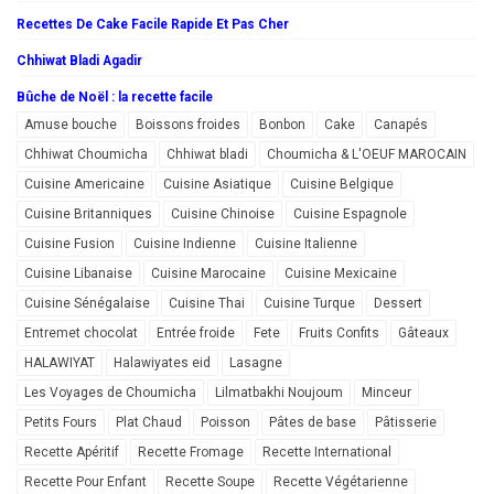
Recettes De Cake Facile Rapide Et Pas Cher
Chhiwat Bladi Agadir
Bûche de Noël : la recette facile
Amuse bouche
Boissons froides
Bonbon
Cake
Canapés
Chhiwat Choumicha
Chhiwat bladi
Choumicha & L'OEUF MAROCAIN
Cuisine Americaine
Cuisine Asiatique
Cuisine Belgique
Cuisine Britanniques
Cuisine Chinoise
Cuisine Espagnole
Cuisine Fusion
Cuisine Indienne
Cuisine Italienne
Cuisine Libanaise
Cuisine Marocaine
Cuisine Mexicaine
Cuisine Sénégalaise
Cuisine Thai
Cuisine Turque
Dessert
Entremet chocolat
Entrée froide
Fete
Fruits Confits
Gâteaux
HALAWIYAT
Halawiyates eid
Lasagne
Les Voyages de Choumicha
Lilmatbakhi Noujoum
Minceur
Petits Fours
Plat Chaud
Poisson
Pâtes de base
Pâtisserie
Recette Apéritif
Recette Fromage
Recette International
Recette Pour Enfant
Recette Soupe
Recette Végétarienne