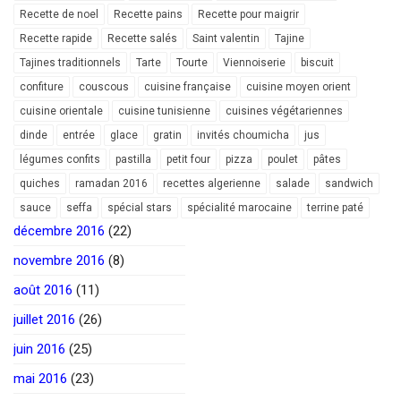
Recette de noel
Recette pains
Recette pour maigrir
Recette rapide
Recette salés
Saint valentin
Tajine
Tajines traditionnels
Tarte
Tourte
Viennoiserie
biscuit
confiture
couscous
cuisine française
cuisine moyen orient
cuisine orientale
cuisine tunisienne
cuisines végétariennes
dinde
entrée
glace
gratin
invités choumicha
jus
légumes confits
pastilla
petit four
pizza
poulet
pâtes
quiches
ramadan 2016
recettes algerienne
salade
sandwich
sauce
seffa
spécial stars
spécialité marocaine
terrine paté
décembre 2016
(22)
novembre 2016
(8)
août 2016
(11)
juillet 2016
(26)
juin 2016
(25)
mai 2016
(23)