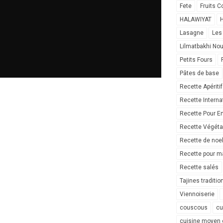
Fete
Fruits C
HALAWIYAT
H
Lasagne
Les
Lilmatbakhi No
Petits Fours
Pâtes de base
Recette Apéritif
Recette Interna
Recette Pour E
Recette Végéta
Recette de noe
Recette pour ma
Recette salés
Tajines traditio
Viennoiserie
couscous
cu
cuisine moyen 