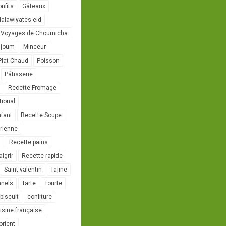
onfits
Gâteaux
alawiyates eid
 Voyages de Choumicha
ujoum
Minceur
Plat Chaud
Poisson
Pâtisserie
Recette Fromage
tional
nfant
Recette Soupe
rienne
l
Recette pains
igrir
Recette rapide
Saint valentin
Tajine
nnels
Tarte
Tourte
biscuit
confiture
isine française
orient