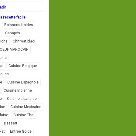
adir
a recette facile
Boissons froides
Canapés
icha
Chhiwat bladi
L'OEUF MAROCAIN
aine
ue
Cuisine Belgique
iques
se
Cuisine Espagnole
Cuisine Indienne
ne
Cuisine Libanaise
ine
Cuisine Mexicaine
laise
Cuisine Thai
Dessert
lat
Entrée froide