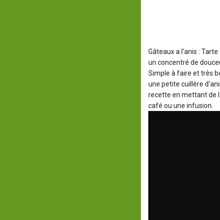
Gâteaux a l'anis : Tarte
un concentré de douceu
Simple à faire et très 
une petite cuillère d'an
recette en mettant de l
café ou une infusion.