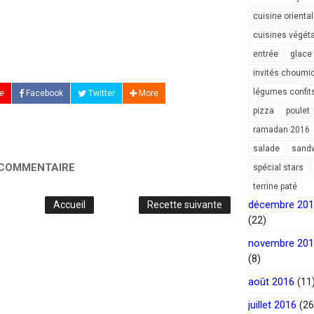
cuisine orienta
cuisines végét
entrée
glace
invités choumi
légumes confit
e
Facebook
Twitter
More
pizza
poulet
ramadan 2016
salade
sand
 COMMENTAIRE
spécial stars
terrine paté
décembre 20
Accueil
Recette suivante
(22)
novembre 20
(8)
août 2016
(11
juillet 2016
(26