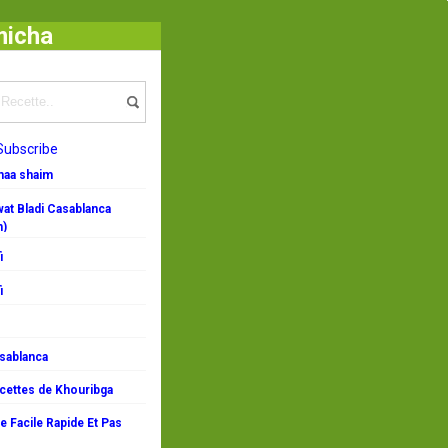
micha
/
Gâteaux a l'anis : Tarte et Petits Fours
Subscribe
emaa shaim
at Bladi Casablanca
n)
i
i
asablanca
ecettes de Khouribga
 Facile Rapide Et Pas