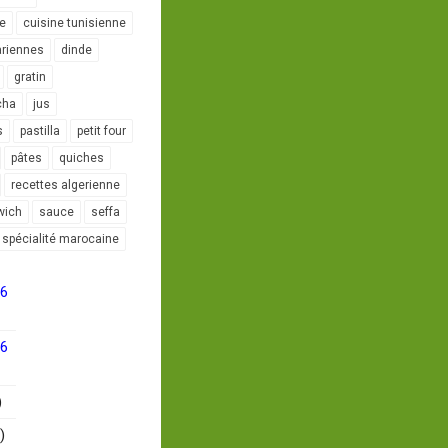
le
cuisine tunisienne
ariennes
dinde
gratin
cha
jus
s
pastilla
petit four
pâtes
quiches
recettes algerienne
wich
sauce
seffa
spécialité marocaine
16
16
)
)