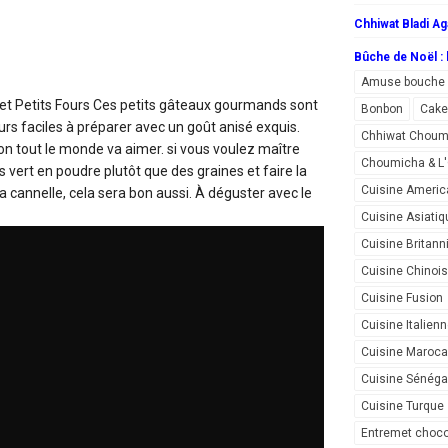
Chhiwat Bladi Ag
Bûche de Noël : l
Amuse bouche
 et Petits Fours
Ces petits gâteaux gourmands sont
Bonbon
Cake
rs faciles à préparer avec un goût anisé exquis.
Chhiwat Choum
bon tout le monde va aimer. si vous voulez maître
Choumicha & 
is vert en poudre plutôt que des graines et faire la
Cuisine Americ
a cannelle, cela sera bon aussi. À déguster avec le
Cuisine Asiatiq
Cuisine Britann
Cuisine Chinoi
Cuisine Fusion
Cuisine Italien
Cuisine Maroca
Cuisine Sénéga
Cuisine Turque
Entremet choco