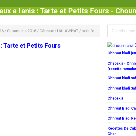
aux a l'anis : Tarte et Petits Fours - Chou
16
/
Choumicha 2016
/
Gâteaux
/
HALAWIYAT
/
petit four
/
Petits Fours
/
Tarte
 : Tarte et Petits Fours
Chhiwat bladi j
Chebakia - Chhiw
(recette ramada
Chhiwat bladi saf
Chhiwat bladi Saf
Chebakia
Chhiwat Bladi C
Chhiwat Bladi R
Recettes De Cake
Cher