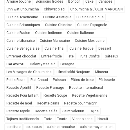
Amuse bouche
Boissons froides
Bonbon
Cake
Canapés
Chhiwat Choumicha
Chhiwat bladi
Choumicha & L'OEUF MAROCAIN
Cuisine Americaine
Cuisine Asiatique
Cuisine Belgique
Cuisine Britanniques
Cuisine Chinoise
Cuisine Espagnole
Cuisine Fusion
Cuisine Indienne
Cuisine Italienne
Cuisine Libanaise
Cuisine Marocaine
Cuisine Mexicaine
Cuisine Sénégalaise
Cuisine Thai
Cuisine Turque
Dessert
Entremet chocolat
Entrée froide
Fete
Fruits Confits
Gâteaux
HALAWIYAT
Halawiyates eid
Lasagne
Les Voyages de Choumicha
Lilmatbakhi Noujoum
Minceur
Petits Fours
Plat Chaud
Poisson
Pâtes de base
Pâtisserie
Recette Apéritif
Recette Fromage
Recette International
Recette Pour Enfant
Recette Soupe
Recette Végétarienne
Recette de noel
Recette pains
Recette pour maigrir
Recette rapide
Recette salés
Saint valentin
Tajine
Tajines traditionnels
Tarte
Tourte
Viennoiserie
biscuit
confiture
couscous
cuisine française
cuisine moyen orient