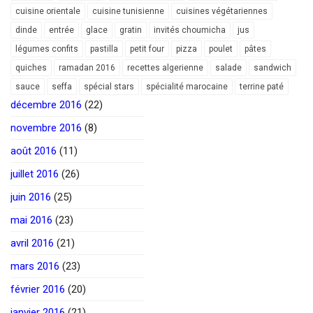
cuisine orientale
cuisine tunisienne
cuisines végétariennes
dinde
entrée
glace
gratin
invités choumicha
jus
légumes confits
pastilla
petit four
pizza
poulet
pâtes
quiches
ramadan 2016
recettes algerienne
salade
sandwich
sauce
seffa
spécial stars
spécialité marocaine
terrine paté
décembre 2016
(22)
novembre 2016
(8)
août 2016
(11)
juillet 2016
(26)
juin 2016
(25)
mai 2016
(23)
avril 2016
(21)
mars 2016
(23)
février 2016
(20)
janvier 2016
(21)