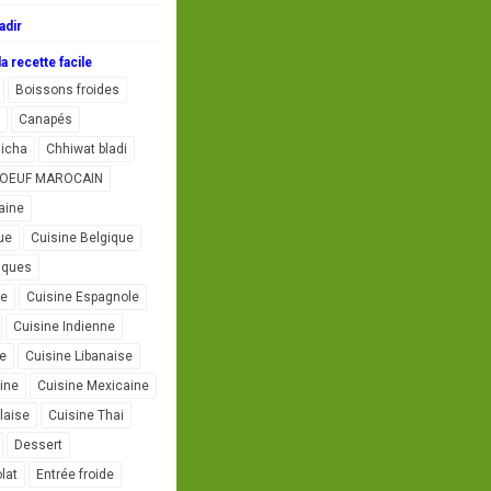
adir
a recette facile
Boissons froides
Canapés
icha
Chhiwat bladi
L'OEUF MAROCAIN
aine
ue
Cuisine Belgique
iques
se
Cuisine Espagnole
Cuisine Indienne
ne
Cuisine Libanaise
ine
Cuisine Mexicaine
laise
Cuisine Thai
Dessert
lat
Entrée froide