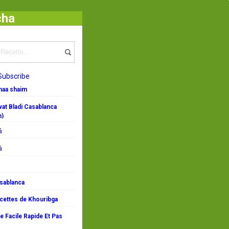
cha
Subscribe
emaa shaim
at Bladi Casablanca
n)
i
i
asablanca
ecettes de Khouribga
 Facile Rapide Et Pas