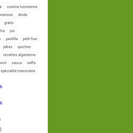
le
cuisine tunisienne
ariennes
dinde
gratin
cha
jus
s
pastilla
petit four
pâtes
quiches
recettes algerienne
wich
sauce
seffa
spécialité marocaine
16
16
)
)