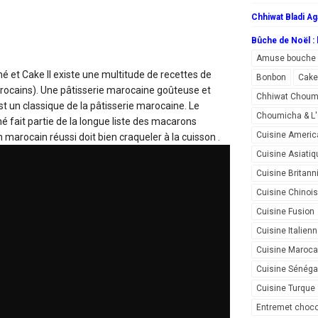
Chhiwat Bladi Ag
Bûche de Noël : l
Amuse bouche
iné et Cake
Il existe une multitude de recettes de
Bonbon
Cake
arocains). Une pâtisserie marocaine goûteuse et
Chhiwat Choum
st un classique de la pâtisserie marocaine. Le
Choumicha & 
é fait partie de la longue liste des macarons
Cuisine Americ
arocain réussi doit bien craqueler à la cuisson .
Cuisine Asiatiq
Cuisine Britann
Cuisine Chinoi
Cuisine Fusion
Cuisine Italien
Cuisine Maroca
Cuisine Sénéga
Cuisine Turque
Entremet choco