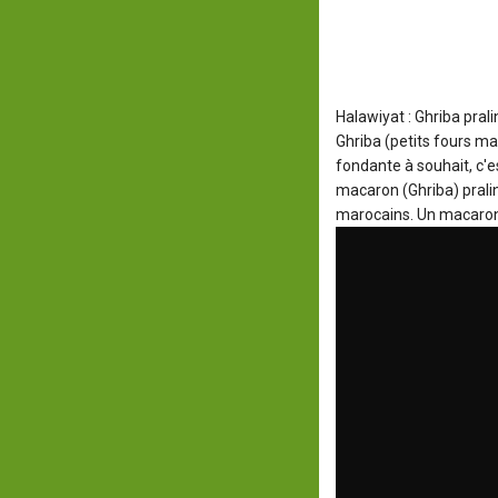
Halawiyat : Ghriba pral
Ghriba (petits fours m
fondante à souhait, c'e
macaron (Ghriba) pralin
marocains. Un macaron m