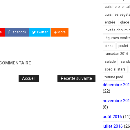
cuisine orienta
cuisines végét
entrée
glace
invités choumi
e
Facebook
Twitter
More
légumes confit
pizza
poulet
ramadan 2016
salade
sand
 COMMENTAIRE
spécial stars
terrine paté
Accueil
Recette suivante
décembre 20
(22)
novembre 20
(8)
août 2016
(11
juillet 2016
(26