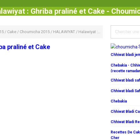
lawiyat : Ghriba praliné et Cake - Choumi
15
/
Cake
/
Choumicha 2015
/
HALAWIYAT
/
Halawiyat : Ghriba praliné et Cake
ba praliné et Cake
Chhiwat bladi j
Chebakia - Chhiw
(recette ramada
Chhiwat bladi saf
Chhiwat bladi Saf
Chebakia
Chhiwat Bladi C
Chhiwat Bladi R
Recettes De Cake
Cher