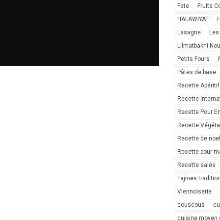
Fete
Fruits C
HALAWIYAT
H
Lasagne
Les
Lilmatbakhi No
Petits Fours
Pâtes de base
Recette Apéritif
Recette Interna
Recette Pour E
Recette Végéta
Recette de noe
Recette pour ma
Recette salés
Tajines traditio
Viennoiserie
couscous
cu
cuisine moyen 