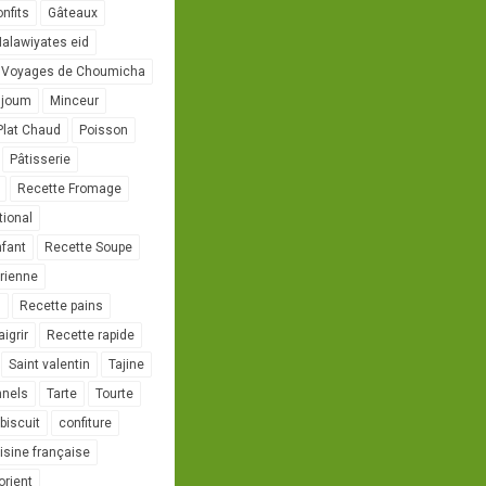
onfits
Gâteaux
alawiyates eid
 Voyages de Choumicha
ujoum
Minceur
Plat Chaud
Poisson
Pâtisserie
Recette Fromage
tional
nfant
Recette Soupe
rienne
l
Recette pains
igrir
Recette rapide
Saint valentin
Tajine
nnels
Tarte
Tourte
biscuit
confiture
isine française
orient