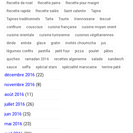
Recette de noel
Recette pains
Recette pour maigrir
Recette rapide
Recette salés
Saint valentin
Tajine
Tajines traditionnels
Tarte
Tourte
Viennoiserie
biscuit
confiture
couscous
cuisine française
cuisine moyen orient
cuisine orientale
cuisine tunisienne
cuisines végétariennes
dinde
entrée
glace
gratin
invités choumicha
jus
légumes confits
pastilla
petit four
pizza
poulet
pâtes
quiches
ramadan 2016
recettes algerienne
salade
sandwich
sauce
seffa
spécial stars
spécialité marocaine
terrine paté
décembre 2016
(22)
novembre 2016
(8)
août 2016
(11)
juillet 2016
(26)
juin 2016
(25)
mai 2016
(23)