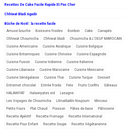
Recettes De Cake Facile Rapide Et Pas Cher
Chhiwat Bladi Agadir
Bûche de Noël : la recette facile
Amuse bouche
Boissons froides
Bonbon
Cake
Canapés
Chhiwat Choumicha
Chhiwat bladi
Choumicha & L'OEUF MAROCAIN
Cuisine Americaine
Cuisine Asiatique
Cuisine Belgique
Cuisine Britanniques
Cuisine Chinoise
Cuisine Espagnole
Cuisine Fusion
Cuisine Indienne
Cuisine Italienne
Cuisine Libanaise
Cuisine Marocaine
Cuisine Mexicaine
Cuisine Sénégalaise
Cuisine Thai
Cuisine Turque
Dessert
Entremet chocolat
Entrée froide
Fete
Fruits Confits
Gâteaux
HALAWIYAT
Halawiyates eid
Lasagne
Les Voyages de Choumicha
Lilmatbakhi Noujoum
Minceur
Petits Fours
Plat Chaud
Poisson
Pâtes de base
Pâtisserie
Recette Apéritif
Recette Fromage
Recette International
Recette Pour Enfant
Recette Soupe
Recette Végétarienne