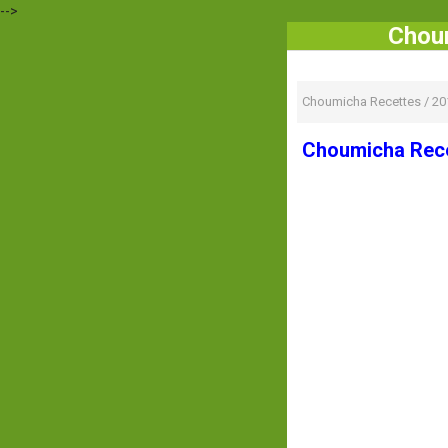
-->
Choum
Choumicha Recettes
/
20
Choumicha Recet