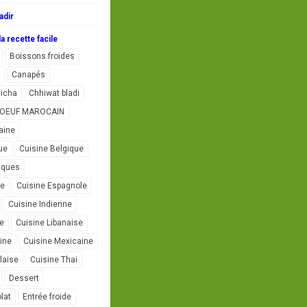
adir
a recette facile
Boissons froides
Canapés
icha
Chhiwat bladi
L'OEUF MAROCAIN
aine
ue
Cuisine Belgique
iques
se
Cuisine Espagnole
Cuisine Indienne
ne
Cuisine Libanaise
ine
Cuisine Mexicaine
laise
Cuisine Thai
Dessert
lat
Entrée froide