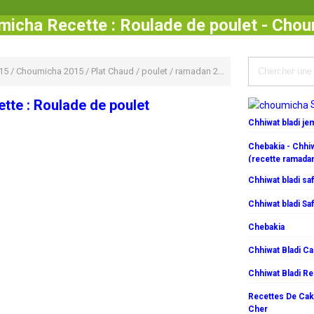
icha Recette : Roulade de poulet - Cho
15
/
Choumicha 2015
/
Plat Chaud
/
poulet
/
ramadan 2015
/
Recette Pour Enfa
te : Roulade de poulet
Chhiwat bladi j
Chebakia - Chhiw
(recette ramada
Chhiwat bladi saf
Chhiwat bladi Saf
Chebakia
Chhiwat Bladi C
Chhiwat Bladi R
Recettes De Cake
Cher