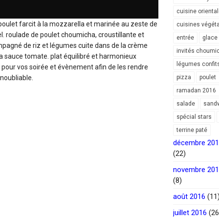
cuisine orienta
oulet farcit à la mozzarella et marinée au zeste de
cuisines végét
 sel. roulade de poulet choumicha, croustillante et
entrée
glace
ompagné de riz et légumes cuite dans de la crème
invités choumi
 la sauce tomate. plat équilibré et harmonieux
légumes confit
 pour vos soirée et évènement afin de les rendre
inoubliable.
pizza
poulet
ramadan 2016
salade
sand
spécial stars
terrine paté
décembre 20
(22)
novembre 20
(8)
août 2016
(11
juillet 2016
(26