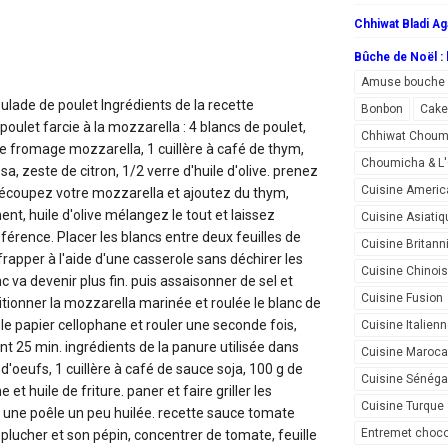
Chhiwat Bladi Ag
Bûche de Noël : l
Amuse bouche
oulade de poulet
Ingrédients de la recette
Bonbon
Cake
oulet farcie à la mozzarella : 4 blancs de poulet,
Chhiwat Choum
e fromage mozzarella, 1 cuillère à café de thym,
Choumicha & 
ssa, zeste de citron, 1/2 verre d'huile d'olive. prenez
Cuisine Americ
découpez votre mozzarella et ajoutez du thym,
ment, huile d'olive mélangez le tout et laissez
Cuisine Asiatiq
férence. Placer les blancs entre deux feuilles de
Cuisine Britann
frapper à l'aide d'une casserole sans déchirer les
Cuisine Chinoi
anc va devenir plus fin. puis assaisonner de sel et
Cuisine Fusion
tionner la mozzarella marinée et roulée le blanc de
 le papier cellophane et rouler une seconde fois,
Cuisine Italien
nt 25 min. ingrédients de la panure utilisée dans
Cuisine Maroca
 d'oeufs, 1 cuillère à café de sauce soja, 100 g de
Cuisine Sénéga
 et huile de friture. paner et faire griller les
Cuisine Turque
 une poêle un peu huilée. recette sauce tomate
Entremet choco
ucher et son pépin, concentrer de tomate, feuille