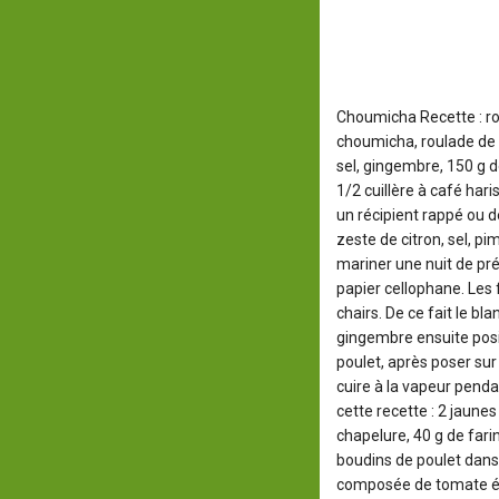
Choumicha Recette : r
choumicha, roulade de p
sel, gingembre, 150 g d
1/2 cuillère à café hari
un récipient rappé ou 
zeste de citron, sel, pi
mariner une nuit de pré
papier cellophane. Les 
chairs. De ce fait le bl
gingembre ensuite posi
poulet, après poser sur
cuire à la vapeur penda
cette recette : 2 jaunes
chapelure, 40 g de farine
boudins de poulet dans
composée de tomate épl