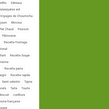
onfits
Gâteaux
alawiyates eid
 Voyages de Choumicha
ujoum
Minceur
Plat Chaud
Poisson
Pâtisserie
Recette Fromage
tional
nfant
Recette Soupe
rienne
l
Recette pains
igrir
Recette rapide
Saint valentin
Tajine
nnels
Tarte
Tourte
biscuit
confiture
isine française
orient