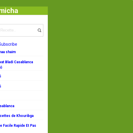
umicha
nt
/
Recette rapide
/
Choumicha Recette : Roulade de poulet
Subscribe
emaa shaim
at Bladi Casablanca
n)
i
i
asablanca
ecettes de Khouribga
 Facile Rapide Et Pas