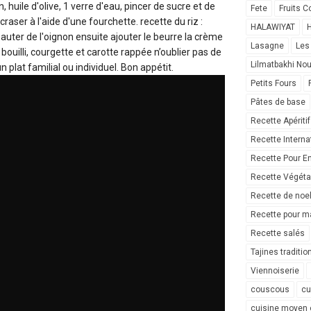
on, huile d'olive, 1 verre d'eau, pincer de sucre et de
Fete
Fruits C
écraser à l'aide d'une fourchette. recette du riz :
HALAWIYAT
H
auter de l'oignon ensuite ajouter le beurre la crème
Lasagne
Les
iz bouilli, courgette et carotte rappée n’oublier pas de
Lilmatbakhi No
 plat familial ou individuel. Bon appétit.
Petits Fours
Pâtes de base
Recette Apéritif
Recette Interna
Recette Pour E
Recette Végéta
Recette de noe
Recette pour ma
Recette salés
Tajines traditio
Viennoiserie
couscous
cu
cuisine moyen 