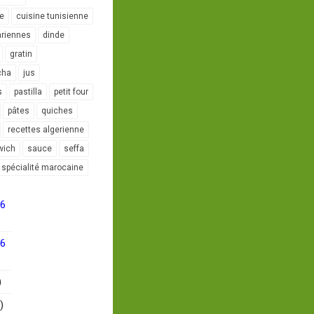
le
cuisine tunisienne
ariennes
dinde
gratin
cha
jus
s
pastilla
petit four
pâtes
quiches
recettes algerienne
wich
sauce
seffa
spécialité marocaine
16
16
)
)