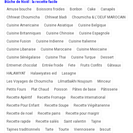
Bûche de Noël : la recette facile
Amuse bouche
Boissons froides
Bonbon
Cake
Canapés
Chhiwat Choumicha
Chhiwat bladi
Choumicha & L'OEUF MAROCAIN
Cuisine Americaine
Cuisine Asiatique
Cuisine Belgique
Cuisine Britanniques
Cuisine Chinoise
Cuisine Espagnole
Cuisine Fusion
Cuisine Indienne
Cuisine Italienne
Cuisine Libanaise
Cuisine Marocaine
Cuisine Mexicaine
Cuisine Sénégalaise
Cuisine Thai
Cuisine Turque
Dessert
Entremet chocolat
Entrée froide
Fete
Fruits Confits
Gâteaux
HALAWIYAT
Halawiyates eid
Lasagne
Les Voyages de Choumicha
Lilmatbakhi Noujoum
Minceur
Petits Fours
Plat Chaud
Poisson
Pâtes de base
Pâtisserie
Recette Apéritif
Recette Fromage
Recette International
Recette Pour Enfant
Recette Soupe
Recette Végétarienne
Recette de noel
Recette pains
Recette pour maigrir
Recette rapide
Recette salés
Saint valentin
Tajine
Tajines traditionnels
Tarte
Tourte
Viennoiserie
biscuit