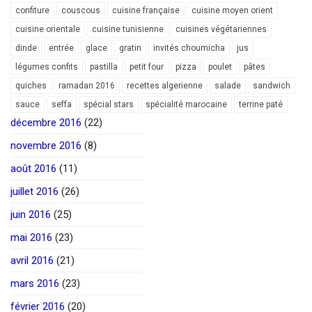
confiture
couscous
cuisine française
cuisine moyen orient
cuisine orientale
cuisine tunisienne
cuisines végétariennes
dinde
entrée
glace
gratin
invités choumicha
jus
légumes confits
pastilla
petit four
pizza
poulet
pâtes
quiches
ramadan 2016
recettes algerienne
salade
sandwich
sauce
seffa
spécial stars
spécialité marocaine
terrine paté
décembre 2016
(22)
novembre 2016
(8)
août 2016
(11)
juillet 2016
(26)
juin 2016
(25)
mai 2016
(23)
avril 2016
(21)
mars 2016
(23)
février 2016
(20)