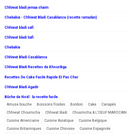
Chhiwat bladi jemaa shaim
Chebakia - Chhiwat Bladi Casablanca (recette ramadan)
Chhiwat bladi safi
Chhiwat bladi Safi
Chebakia
Chhiwat Bladi Casablanca
Chhiwat Bladi Recettes de Khouribga
Recettes De Cake Facile Rapide Et Pas Cher
Chhiwat Bladi Agadir
Bûche de Noël : la recette facile
Amuse bouche
Boissons froides
Bonbon
Cake
Canapés
Chhiwat Choumicha
Chhiwat bladi
Choumicha & L'OEUF MAROCAIN
Cuisine Americaine
Cuisine Asiatique
Cuisine Belgique
Cuisine Britanniques
Cuisine Chinoise
Cuisine Espagnole