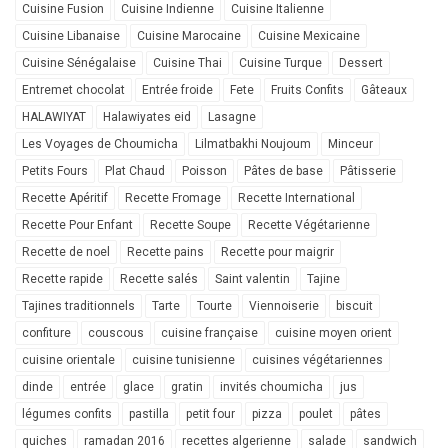
Cuisine Fusion
Cuisine Indienne
Cuisine Italienne
Cuisine Libanaise
Cuisine Marocaine
Cuisine Mexicaine
Cuisine Sénégalaise
Cuisine Thai
Cuisine Turque
Dessert
Entremet chocolat
Entrée froide
Fete
Fruits Confits
Gâteaux
HALAWIYAT
Halawiyates eid
Lasagne
Les Voyages de Choumicha
Lilmatbakhi Noujoum
Minceur
Petits Fours
Plat Chaud
Poisson
Pâtes de base
Pâtisserie
Recette Apéritif
Recette Fromage
Recette International
Recette Pour Enfant
Recette Soupe
Recette Végétarienne
Recette de noel
Recette pains
Recette pour maigrir
Recette rapide
Recette salés
Saint valentin
Tajine
Tajines traditionnels
Tarte
Tourte
Viennoiserie
biscuit
confiture
couscous
cuisine française
cuisine moyen orient
cuisine orientale
cuisine tunisienne
cuisines végétariennes
dinde
entrée
glace
gratin
invités choumicha
jus
légumes confits
pastilla
petit four
pizza
poulet
pâtes
quiches
ramadan 2016
recettes algerienne
salade
sandwich