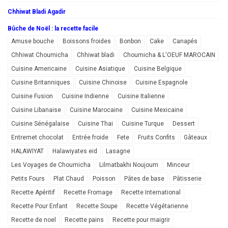
Chhiwat Bladi Agadir
Bûche de Noël : la recette facile
Amuse bouche
Boissons froides
Bonbon
Cake
Canapés
Chhiwat Choumicha
Chhiwat bladi
Choumicha & L'OEUF MAROCAIN
Cuisine Americaine
Cuisine Asiatique
Cuisine Belgique
Cuisine Britanniques
Cuisine Chinoise
Cuisine Espagnole
Cuisine Fusion
Cuisine Indienne
Cuisine Italienne
Cuisine Libanaise
Cuisine Marocaine
Cuisine Mexicaine
Cuisine Sénégalaise
Cuisine Thai
Cuisine Turque
Dessert
Entremet chocolat
Entrée froide
Fete
Fruits Confits
Gâteaux
HALAWIYAT
Halawiyates eid
Lasagne
Les Voyages de Choumicha
Lilmatbakhi Noujoum
Minceur
Petits Fours
Plat Chaud
Poisson
Pâtes de base
Pâtisserie
Recette Apéritif
Recette Fromage
Recette International
Recette Pour Enfant
Recette Soupe
Recette Végétarienne
Recette de noel
Recette pains
Recette pour maigrir