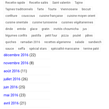
Recette rapide
Recette salés
Saint valentin
Tajine
Tajines traditionnels
Tarte
Tourte
Viennoiserie
biscuit
confiture
couscous
cuisine française
cuisine moyen orient
cuisine orientale
cuisine tunisienne
cuisines végétariennes
dinde
entrée
glace
gratin
invités choumicha
jus
légumes confits
pastilla
petit four
pizza
poulet
pâtes
quiches
ramadan 2016
recettes algerienne
salade
sandwich
sauce
seffa
spécial stars
spécialité marocaine
terrine paté
décembre 2016
(22)
novembre 2016
(8)
août 2016
(11)
juillet 2016
(26)
juin 2016
(25)
mai 2016
(23)
avril 2016
(21)