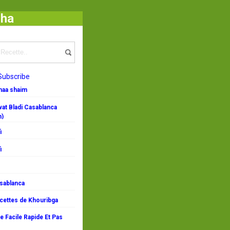
cha
Subscribe
emaa shaim
at Bladi Casablanca
n)
i
i
asablanca
ecettes de Khouribga
 Facile Rapide Et Pas