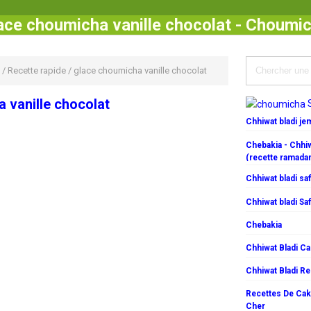
ace choumicha vanille chocolat - Choumi
/
Recette rapide
/
glace choumicha vanille chocolat
 vanille chocolat
Chhiwat bladi j
Chebakia - Chhiw
(recette ramada
Chhiwat bladi saf
Chhiwat bladi Saf
Chebakia
Chhiwat Bladi C
Chhiwat Bladi R
Recettes De Cake
Cher