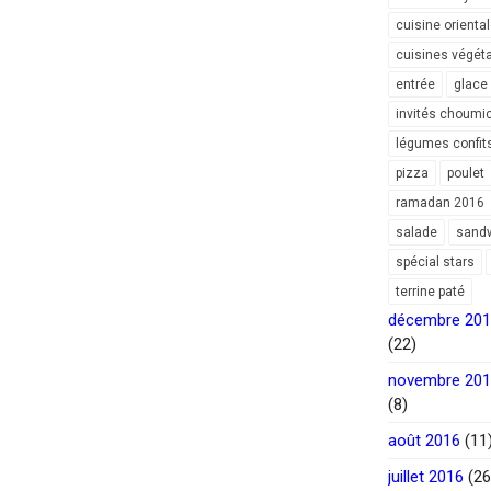
cuisine orienta
cuisines végét
entrée
glace
invités choumi
légumes confit
pizza
poulet
ramadan 2016
salade
sand
spécial stars
terrine paté
décembre 20
(22)
novembre 20
(8)
août 2016
(11
juillet 2016
(26