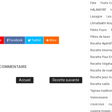
Fete
Fruits C
HALAWIYAT
H
Lasagne
Les
Lilmatbakhi No
Petits Fours
Pâtes de base
e
Facebook
Twitter
More
Recette Apéritif
Recette Interna
Recette Pour E
Recette Végéta
 COMMENTAIRE
Recette de noe
Recette pour ma
Accueil
Recette suivante
Recette salés
Tajines traditio
Viennoiserie
couscous
cu
cuisine moyen 