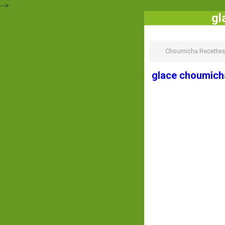
-->
gl
Choumicha Recettes
glace choumicha