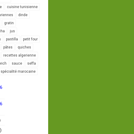
le
cuisine tunisienne
ariennes
dinde
gratin
cha
jus
s
pastilla
petit four
pâtes
quiches
recettes algerienne
wich
sauce
seffa
spécialité marocaine
16
16
)
)