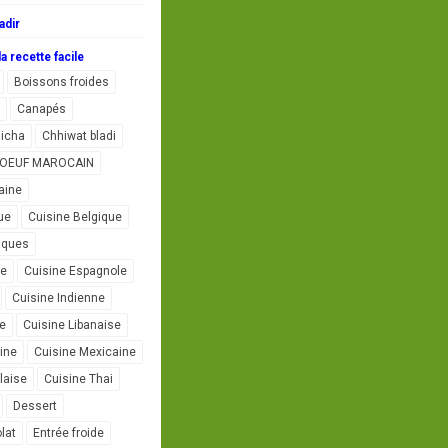
adir
a recette facile
Boissons froides
Canapés
icha
Chhiwat bladi
L'OEUF MAROCAIN
aine
ue
Cuisine Belgique
iques
se
Cuisine Espagnole
Cuisine Indienne
ne
Cuisine Libanaise
ine
Cuisine Mexicaine
laise
Cuisine Thai
Dessert
lat
Entrée froide