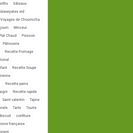
onfits
Gâteaux
alawiyates eid
 Voyages de Choumicha
ujoum
Minceur
Plat Chaud
Poisson
Pâtisserie
Recette Fromage
tional
nfant
Recette Soupe
rienne
l
Recette pains
igrir
Recette rapide
Saint valentin
Tajine
nnels
Tarte
Tourte
biscuit
confiture
isine française
orient