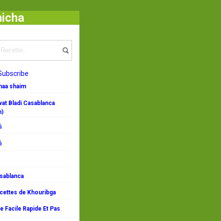
micha
Subscribe
emaa shaim
at Bladi Casablanca
n)
i
i
asablanca
ecettes de Khouribga
 Facile Rapide Et Pas