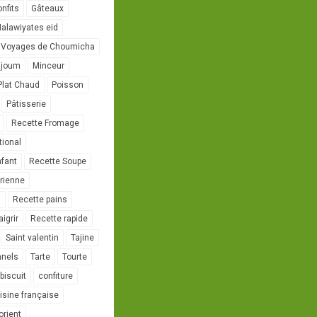
onfits
Gâteaux
alawiyates eid
 Voyages de Choumicha
ujoum
Minceur
Plat Chaud
Poisson
Pâtisserie
Recette Fromage
tional
nfant
Recette Soupe
rienne
l
Recette pains
igrir
Recette rapide
Saint valentin
Tajine
nnels
Tarte
Tourte
biscuit
confiture
isine française
orient