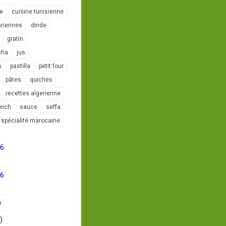
le
cuisine tunisienne
ariennes
dinde
gratin
cha
jus
s
pastilla
petit four
pâtes
quiches
recettes algerienne
wich
sauce
seffa
spécialité marocaine
16
16
)
)