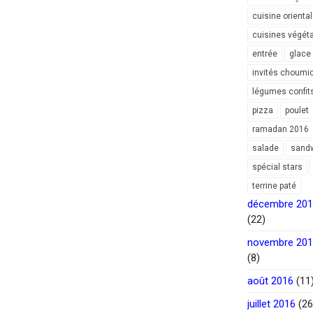
cuisine orienta
cuisines végét
entrée
glace
invités choumi
légumes confit
pizza
poulet
ramadan 2016
salade
sand
spécial stars
terrine paté
décembre 20
(22)
novembre 20
(8)
août 2016
(11
juillet 2016
(26