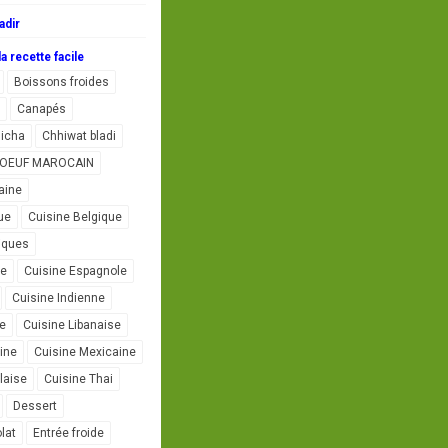
adir
a recette facile
Boissons froides
Canapés
icha
Chhiwat bladi
L'OEUF MAROCAIN
aine
ue
Cuisine Belgique
iques
se
Cuisine Espagnole
Cuisine Indienne
ne
Cuisine Libanaise
ine
Cuisine Mexicaine
laise
Cuisine Thai
Dessert
lat
Entrée froide