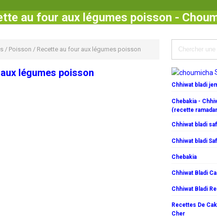
tte au four aux légumes poisson - Chou
s
/
Poisson
/
Recette au four aux légumes poisson
 aux légumes poisson
Chhiwat bladi j
Chebakia - Chhiw
(recette ramada
Chhiwat bladi saf
Chhiwat bladi Saf
Chebakia
Chhiwat Bladi C
Chhiwat Bladi R
Recettes De Cake
Cher