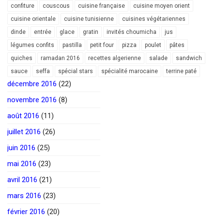
confiture
couscous
cuisine française
cuisine moyen orient
cuisine orientale
cuisine tunisienne
cuisines végétariennes
dinde
entrée
glace
gratin
invités choumicha
jus
légumes confits
pastilla
petit four
pizza
poulet
pâtes
quiches
ramadan 2016
recettes algerienne
salade
sandwich
sauce
seffa
spécial stars
spécialité marocaine
terrine paté
décembre 2016
(22)
novembre 2016
(8)
août 2016
(11)
juillet 2016
(26)
juin 2016
(25)
mai 2016
(23)
avril 2016
(21)
mars 2016
(23)
février 2016
(20)