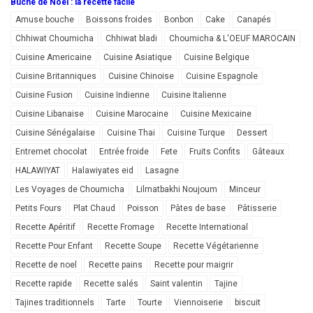
Bûche de Noël : la recette facile
Amuse bouche
Boissons froides
Bonbon
Cake
Canapés
Chhiwat Choumicha
Chhiwat bladi
Choumicha & L'OEUF MAROCAIN
Cuisine Americaine
Cuisine Asiatique
Cuisine Belgique
Cuisine Britanniques
Cuisine Chinoise
Cuisine Espagnole
Cuisine Fusion
Cuisine Indienne
Cuisine Italienne
Cuisine Libanaise
Cuisine Marocaine
Cuisine Mexicaine
Cuisine Sénégalaise
Cuisine Thai
Cuisine Turque
Dessert
Entremet chocolat
Entrée froide
Fete
Fruits Confits
Gâteaux
HALAWIYAT
Halawiyates eid
Lasagne
Les Voyages de Choumicha
Lilmatbakhi Noujoum
Minceur
Petits Fours
Plat Chaud
Poisson
Pâtes de base
Pâtisserie
Recette Apéritif
Recette Fromage
Recette International
Recette Pour Enfant
Recette Soupe
Recette Végétarienne
Recette de noel
Recette pains
Recette pour maigrir
Recette rapide
Recette salés
Saint valentin
Tajine
Tajines traditionnels
Tarte
Tourte
Viennoiserie
biscuit