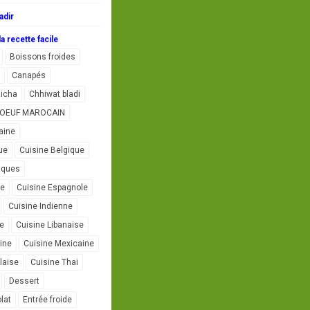
adir
a recette facile
Boissons froides
Canapés
icha
Chhiwat bladi
L'OEUF MAROCAIN
aine
ue
Cuisine Belgique
iques
se
Cuisine Espagnole
Cuisine Indienne
ne
Cuisine Libanaise
ine
Cuisine Mexicaine
laise
Cuisine Thai
Dessert
lat
Entrée froide