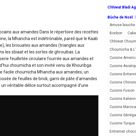
Chhiwat Bladi Ag
Bûche de Noël : l
Amuse bouche
ocains aux amandes
Dans le répertoire des recettes
Bonbon
Cake
ine, la Mhancha est indétrônable, pareil que le Kaab
Chhiwat Choum
e), les briouates aux amandes (triangles aux
Choumicha & 
 les sbiaat et les sortes de ghrouibas. La
Cuisine Americ
erie feuilletée circulaire fourrée aux amandes et
d'hui choumicha et son invité venu de Khouribga
Cuisine Asiatiq
tte facile choumicha Mhancha aux amandes, un
Cuisine Britann
posée de feuilles de brick, garni de pâte d’amandes
Cuisine Chinoi
u un véritable délice surtout accompagné d’une
Cuisine Fusion
Cuisine Italien
Cuisine Maroca
Cuisine Sénéga
Cuisine Turque
Entremet choco