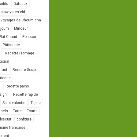
onfits
Gâteaux
alawiyates eid
 Voyages de Choumicha
ujoum
Minceur
Plat Chaud
Poisson
Pâtisserie
Recette Fromage
tional
nfant
Recette Soupe
rienne
l
Recette pains
igrir
Recette rapide
Saint valentin
Tajine
nnels
Tarte
Tourte
biscuit
confiture
isine française
orient