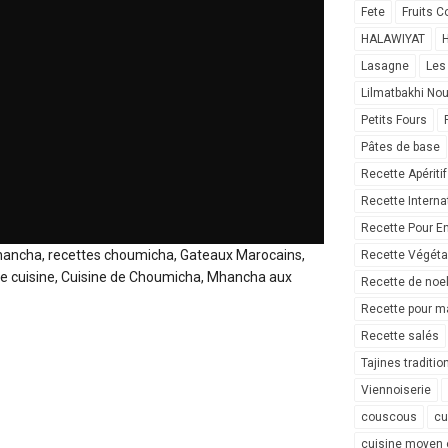
Fete
Fruits C
HALAWIYAT
H
Lasagne
Les
Lilmatbakhi No
Petits Fours
Pâtes de base
Recette Apéritif
Recette Interna
Recette Pour E
ancha, recettes choumicha, Gateaux Marocains,
Recette Végéta
e cuisine, Cuisine de Choumicha, Mhancha aux
Recette de noe
Recette pour ma
Recette salés
Tajines traditio
Viennoiserie
couscous
cu
cuisine moyen 