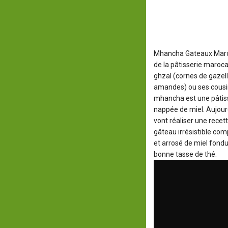
Mhancha Gateaux Mar
de la pâtisserie maroca
ghzal (cornes de gazell
amandes) ou ses cousins
mhancha est une pâtiss
nappée de miel. Aujour
vont réaliser une rece
gâteau irrésistible com
et arrosé de miel fond
bonne tasse de thé.