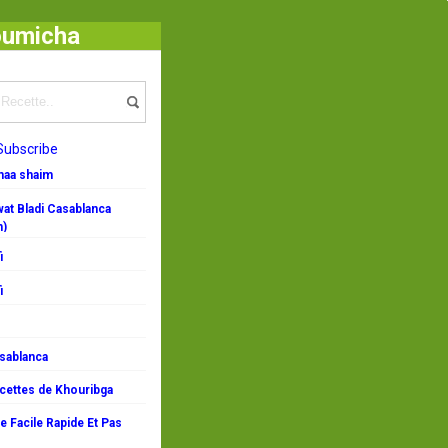
oumicha
ités choumicha
/
Pâques 2017
/
petit four
/
Petits Fours
/
spécialité marocaine
Subscribe
emaa shaim
at Bladi Casablanca
n)
i
i
asablanca
ecettes de Khouribga
 Facile Rapide Et Pas