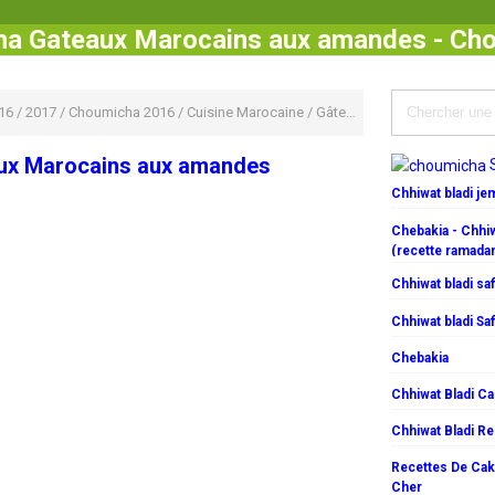
a Gateaux Marocains aux amandes - Ch
16
/
2017
/
Choumicha 2016
/
Cuisine Marocaine
/
Gâteaux
/
HALAWIYAT
/
inv
ux Marocains aux amandes
Chhiwat bladi j
Chebakia - Chhiw
(recette ramada
Chhiwat bladi saf
Chhiwat bladi Saf
Chebakia
Chhiwat Bladi C
Chhiwat Bladi R
Recettes De Cake
Cher