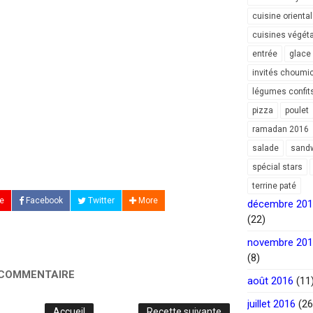
cuisine orienta
cuisines végét
entrée
glace
invités choumi
légumes confit
pizza
poulet
ramadan 2016
salade
sand
spécial stars
terrine paté
e
Facebook
Twitter
More
décembre 20
(22)
novembre 20
(8)
 COMMENTAIRE
août 2016
(11
juillet 2016
(26
Accueil
Recette suivante