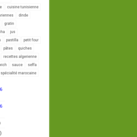
le
cuisine tunisienne
ariennes
dinde
gratin
cha
jus
s
pastilla
petit four
pâtes
quiches
recettes algerienne
wich
sauce
seffa
spécialité marocaine
16
16
)
)