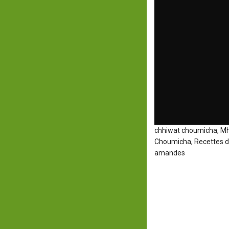
chhiwat choumicha, Mh
Choumicha, Recettes d
amandes