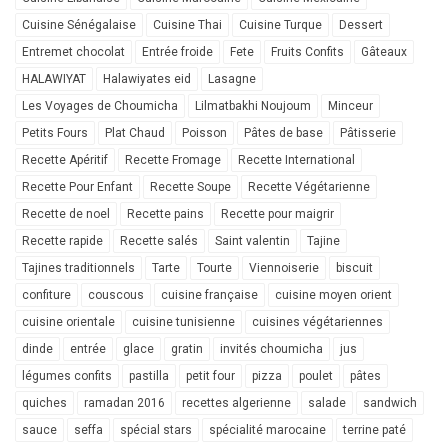
Cuisine Sénégalaise
Cuisine Thai
Cuisine Turque
Dessert
Entremet chocolat
Entrée froide
Fete
Fruits Confits
Gâteaux
HALAWIYAT
Halawiyates eid
Lasagne
Les Voyages de Choumicha
Lilmatbakhi Noujoum
Minceur
Petits Fours
Plat Chaud
Poisson
Pâtes de base
Pâtisserie
Recette Apéritif
Recette Fromage
Recette International
Recette Pour Enfant
Recette Soupe
Recette Végétarienne
Recette de noel
Recette pains
Recette pour maigrir
Recette rapide
Recette salés
Saint valentin
Tajine
Tajines traditionnels
Tarte
Tourte
Viennoiserie
biscuit
confiture
couscous
cuisine française
cuisine moyen orient
cuisine orientale
cuisine tunisienne
cuisines végétariennes
dinde
entrée
glace
gratin
invités choumicha
jus
légumes confits
pastilla
petit four
pizza
poulet
pâtes
quiches
ramadan 2016
recettes algerienne
salade
sandwich
sauce
seffa
spécial stars
spécialité marocaine
terrine paté