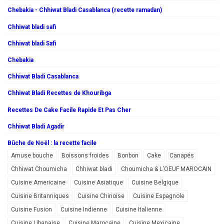
Chebakia - Chhiwat Bladi Casablanca (recette ramadan)
Chhiwat bladi safi
Chhiwat bladi Safi
Chebakia
Chhiwat Bladi Casablanca
Chhiwat Bladi Recettes de Khouribga
Recettes De Cake Facile Rapide Et Pas Cher
Chhiwat Bladi Agadir
Bûche de Noël : la recette facile
Amuse bouche
Boissons froides
Bonbon
Cake
Canapés
Chhiwat Choumicha
Chhiwat bladi
Choumicha & L'OEUF MAROCAIN
Cuisine Americaine
Cuisine Asiatique
Cuisine Belgique
Cuisine Britanniques
Cuisine Chinoise
Cuisine Espagnole
Cuisine Fusion
Cuisine Indienne
Cuisine Italienne
Cuisine Libanaise
Cuisine Marocaine
Cuisine Mexicaine