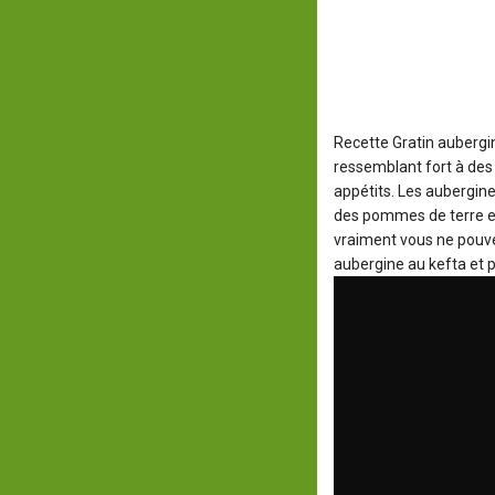
Recette Gratin auberg
ressemblant fort à des 
appétits. Les aubergine
des pommes de terre et 
vraiment vous ne pouve
aubergine au kefta et 