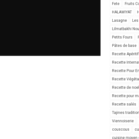
Fete
Fruits C
HALAWIYAT
H
Lasagne
Les
Lilmatbakhi No
Petits Fours
Pâtes de base
Recette Apéritif
Recette Interna
Recette Pour E
Recette Végéta
Recette de noe
Recette pour ma
Recette salés
Tajines traditio
Viennoiserie
couscous
cu
cuisine moyen 