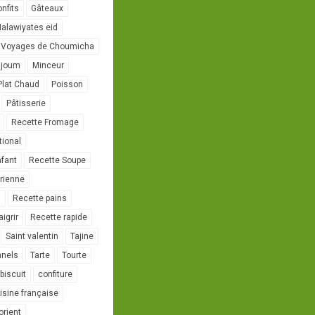
onfits
Gâteaux
alawiyates eid
 Voyages de Choumicha
ujoum
Minceur
Plat Chaud
Poisson
Pâtisserie
Recette Fromage
tional
nfant
Recette Soupe
rienne
l
Recette pains
igrir
Recette rapide
Saint valentin
Tajine
nnels
Tarte
Tourte
biscuit
confiture
isine française
orient