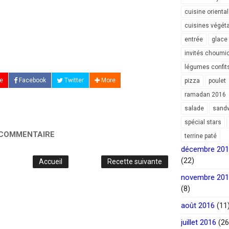
cuisine orienta
cuisines végét
entrée
glace
invités choumi
légumes confit
e
Facebook
Twitter
More
pizza
poulet
ramadan 2016
salade
sand
spécial stars
 COMMENTAIRE
terrine paté
décembre 20
(22)
Accueil
Recette suivante
novembre 20
(8)
août 2016
(11
juillet 2016
(26