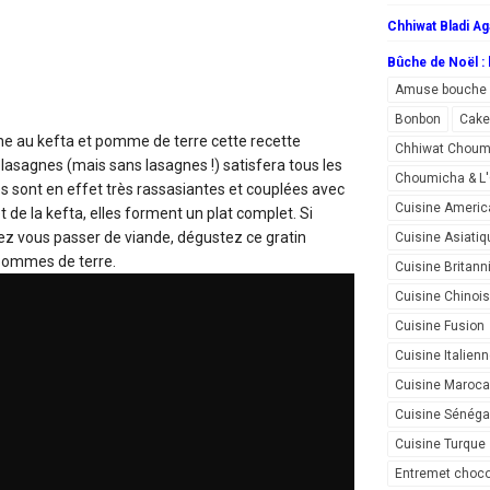
Chhiwat Bladi Ag
Bûche de Noël : l
Amuse bouche
Bonbon
Cake
ine au kefta et pomme de terre
cette recette
Chhiwat Choum
lasagnes (mais sans lasagnes !) satisfera tous les
Choumicha & 
s sont en effet très rassasiantes et couplées avec
Cuisine Americ
de la kefta, elles forment un plat complet. Si
z vous passer de viande, dégustez ce gratin
Cuisine Asiatiq
pommes de terre.
Cuisine Britann
Cuisine Chinoi
Cuisine Fusion
Cuisine Italien
Cuisine Maroca
Cuisine Sénéga
Cuisine Turque
Entremet choco