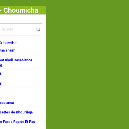
 - Choumicha
in aubergine au kefta et pomme de terre
Subscribe
emaa shaim
at Bladi Casablanca
n)
i
i
asablanca
ecettes de Khouribga
 Facile Rapide Et Pas