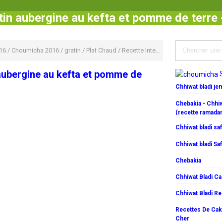
tin aubergine au kefta et pomme de terre
16
/
Choumicha 2016
/
gratin
/
Plat Chaud
/
Recette International
/
Recette Grat
aubergine au kefta et pomme de
Chhiwat bladi j
Chebakia - Chhiw
(recette ramada
Chhiwat bladi saf
Chhiwat bladi Saf
Chebakia
Chhiwat Bladi C
Chhiwat Bladi R
Recettes De Cake
Cher