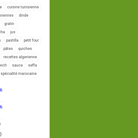
le
cuisine tunisienne
ariennes
dinde
gratin
cha
jus
s
pastilla
petit four
pâtes
quiches
recettes algerienne
wich
sauce
seffa
spécialité marocaine
16
16
)
)