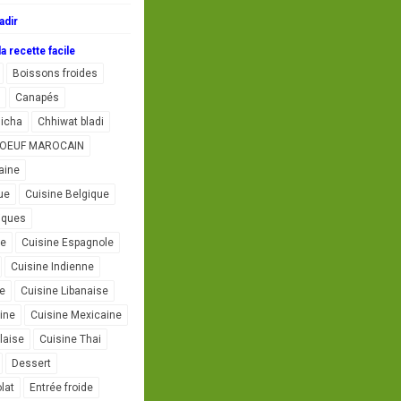
adir
a recette facile
Boissons froides
Canapés
icha
Chhiwat bladi
L'OEUF MAROCAIN
aine
ue
Cuisine Belgique
iques
se
Cuisine Espagnole
Cuisine Indienne
ne
Cuisine Libanaise
ine
Cuisine Mexicaine
laise
Cuisine Thai
Dessert
lat
Entrée froide