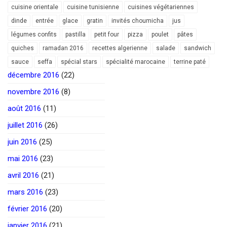
cuisine orientale
cuisine tunisienne
cuisines végétariennes
dinde
entrée
glace
gratin
invités choumicha
jus
légumes confits
pastilla
petit four
pizza
poulet
pâtes
quiches
ramadan 2016
recettes algerienne
salade
sandwich
sauce
seffa
spécial stars
spécialité marocaine
terrine paté
décembre 2016
(22)
novembre 2016
(8)
août 2016
(11)
juillet 2016
(26)
juin 2016
(25)
mai 2016
(23)
avril 2016
(21)
mars 2016
(23)
février 2016
(20)
janvier 2016
(21)