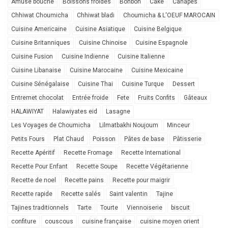
Amuse bouche
Boissons froides
Bonbon
Cake
Canapés
Chhiwat Choumicha
Chhiwat bladi
Choumicha & L'OEUF MAROCAIN
Cuisine Americaine
Cuisine Asiatique
Cuisine Belgique
Cuisine Britanniques
Cuisine Chinoise
Cuisine Espagnole
Cuisine Fusion
Cuisine Indienne
Cuisine Italienne
Cuisine Libanaise
Cuisine Marocaine
Cuisine Mexicaine
Cuisine Sénégalaise
Cuisine Thai
Cuisine Turque
Dessert
Entremet chocolat
Entrée froide
Fete
Fruits Confits
Gâteaux
HALAWIYAT
Halawiyates eid
Lasagne
Les Voyages de Choumicha
Lilmatbakhi Noujoum
Minceur
Petits Fours
Plat Chaud
Poisson
Pâtes de base
Pâtisserie
Recette Apéritif
Recette Fromage
Recette International
Recette Pour Enfant
Recette Soupe
Recette Végétarienne
Recette de noel
Recette pains
Recette pour maigrir
Recette rapide
Recette salés
Saint valentin
Tajine
Tajines traditionnels
Tarte
Tourte
Viennoiserie
biscuit
confiture
couscous
cuisine française
cuisine moyen orient