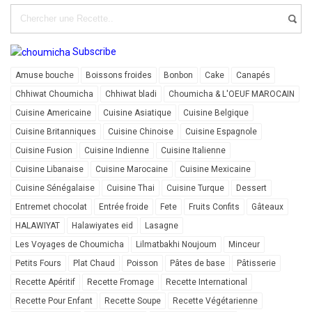
Subscribe
Amuse bouche
Boissons froides
Bonbon
Cake
Canapés
Chhiwat Choumicha
Chhiwat bladi
Choumicha & L'OEUF MAROCAIN
Cuisine Americaine
Cuisine Asiatique
Cuisine Belgique
Cuisine Britanniques
Cuisine Chinoise
Cuisine Espagnole
Cuisine Fusion
Cuisine Indienne
Cuisine Italienne
Cuisine Libanaise
Cuisine Marocaine
Cuisine Mexicaine
Cuisine Sénégalaise
Cuisine Thai
Cuisine Turque
Dessert
Entremet chocolat
Entrée froide
Fete
Fruits Confits
Gâteaux
HALAWIYAT
Halawiyates eid
Lasagne
Les Voyages de Choumicha
Lilmatbakhi Noujoum
Minceur
Petits Fours
Plat Chaud
Poisson
Pâtes de base
Pâtisserie
Recette Apéritif
Recette Fromage
Recette International
Recette Pour Enfant
Recette Soupe
Recette Végétarienne