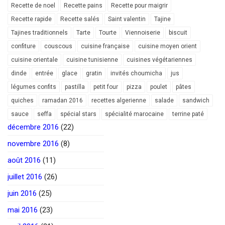
Recette de noel
Recette pains
Recette pour maigrir
Recette rapide
Recette salés
Saint valentin
Tajine
Tajines traditionnels
Tarte
Tourte
Viennoiserie
biscuit
confiture
couscous
cuisine française
cuisine moyen orient
cuisine orientale
cuisine tunisienne
cuisines végétariennes
dinde
entrée
glace
gratin
invités choumicha
jus
légumes confits
pastilla
petit four
pizza
poulet
pâtes
quiches
ramadan 2016
recettes algerienne
salade
sandwich
sauce
seffa
spécial stars
spécialité marocaine
terrine paté
décembre 2016
(22)
novembre 2016
(8)
août 2016
(11)
juillet 2016
(26)
juin 2016
(25)
mai 2016
(23)