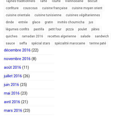
Tajines traditionnels
Tarte
Tourte
Viennoiserie
biscuit
confiture
couscous
cuisine française
cuisine moyen orient
cuisine orientale
cuisine tunisienne
cuisines végétariennes
dinde
entrée
glace
gratin
invités choumicha
jus
légumes confits
pastilla
petit four
pizza
poulet
pâtes
quiches
ramadan 2016
recettes algerienne
salade
sandwich
sauce
seffa
spécial stars
spécialité marocaine
terrine paté
décembre 2016
(22)
novembre 2016
(8)
août 2016
(11)
juillet 2016
(26)
juin 2016
(25)
mai 2016
(23)
avril 2016
(21)
mars 2016
(23)