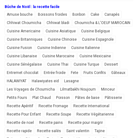
Bûche de Noël : la recette facile
Amuse bouche
Boissons froides
Bonbon
Cake
Canapés
Chhiwat Choumicha
Chhiwat bladi
Choumicha & L'OEUF MAROCAIN
Cuisine Americaine
Cuisine Asiatique
Cuisine Belgique
Cuisine Britanniques
Cuisine Chinoise
Cuisine Espagnole
Cuisine Fusion
Cuisine Indienne
Cuisine Italienne
Cuisine Libanaise
Cuisine Marocaine
Cuisine Mexicaine
Cuisine Sénégalaise
Cuisine Thai
Cuisine Turque
Dessert
Entremet chocolat
Entrée froide
Fete
Fruits Confits
Gâteaux
HALAWIYAT
Halawiyates eid
Lasagne
Les Voyages de Choumicha
Lilmatbakhi Noujoum
Minceur
Petits Fours
Plat Chaud
Poisson
Pâtes de base
Pâtisserie
Recette Apéritif
Recette Fromage
Recette International
Recette Pour Enfant
Recette Soupe
Recette Végétarienne
Recette de noel
Recette pains
Recette pour maigrir
Recette rapide
Recette salés
Saint valentin
Tajine