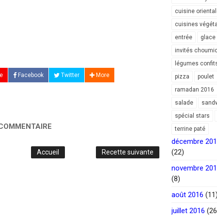
cuisine orienta
cuisines végét
entrée
glace
invités choumi
légumes confit
e
Facebook
Twitter
More
pizza
poulet
ramadan 2016
salade
sand
spécial stars
 COMMENTAIRE
terrine paté
décembre 20
(22)
Accueil
Recette suivante
novembre 20
(8)
août 2016
(11
juillet 2016
(26