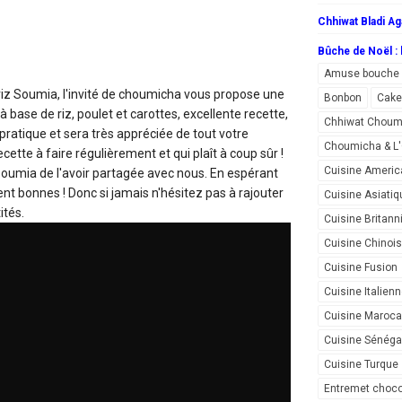
Chhiwat Bladi Ag
Bûche de Noël : l
Amuse bouche
riz
Soumia, l'invité de choumicha vous propose une
Bonbon
Cake
 base de riz, poulet et carottes, excellente recette,
Chhiwat Choum
 pratique et sera très appréciée de tout votre
Choumicha & 
cette à faire régulièrement et qui plaît à coup sûr !
Cuisine Americ
oumia de l'avoir partagée avec nous. En espérant
ent bonnes ! Donc si jamais n'hésitez pas à rajouter
Cuisine Asiatiq
ités.
Cuisine Britann
Cuisine Chinoi
Cuisine Fusion
Cuisine Italien
Cuisine Maroca
Cuisine Sénéga
Cuisine Turque
Entremet choco