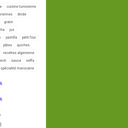
le
cuisine tunisienne
ariennes
dinde
gratin
cha
jus
s
pastilla
petit four
pâtes
quiches
recettes algerienne
wich
sauce
seffa
spécialité marocaine
16
16
)
)