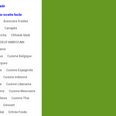
adir
a recette facile
Boissons froides
Canapés
icha
Chhiwat bladi
L'OEUF MAROCAIN
aine
ue
Cuisine Belgique
iques
se
Cuisine Espagnole
Cuisine Indienne
ne
Cuisine Libanaise
ine
Cuisine Mexicaine
laise
Cuisine Thai
Dessert
lat
Entrée froide