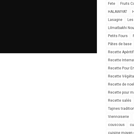
Fete
Fruits C
HALAWIYAT
H
Lasagne
Les
Lilmatbakhi No
Petits Fours
Pâtes de base
Recette Apéritif
Recette Interna
Recette Pour E
Recette Végéta
Recette de noe
Recette pour ma
Recette salés
Tajines traditio
Viennoiserie
couscous
cu
cuisine moyen 