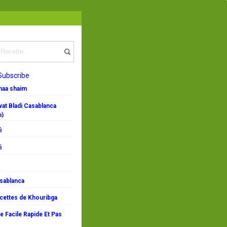
e
/
Poulet aux carottes et riz
Subscribe
emaa shaim
at Bladi Casablanca
n)
i
i
asablanca
ecettes de Khouribga
 Facile Rapide Et Pas