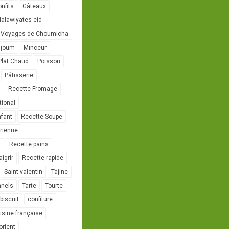
onfits
Gâteaux
alawiyates eid
 Voyages de Choumicha
ujoum
Minceur
Plat Chaud
Poisson
Pâtisserie
Recette Fromage
tional
nfant
Recette Soupe
rienne
l
Recette pains
igrir
Recette rapide
Saint valentin
Tajine
nnels
Tarte
Tourte
biscuit
confiture
isine française
orient