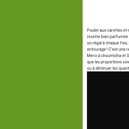
Poulet aux carottes et 
recette bien parfumée à
un régal à chaque fois,
entourage ! C'est une re
Merci à choumicha et S
que les proportions soi
ou à diminuer les quant