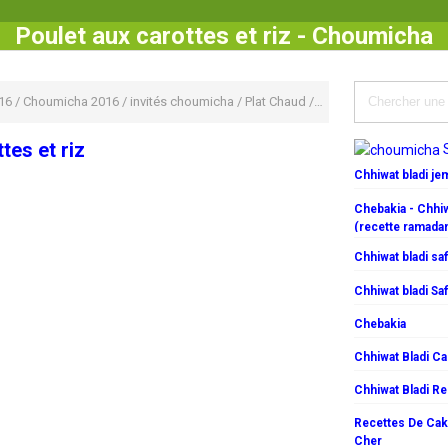
Poulet aux carottes et riz - Choumicha
16
/
Choumicha 2016
/
invités choumicha
/
Plat Chaud
/
poulet
/
Recette rapid
tes et riz
Chhiwat bladi j
Chebakia - Chhiw
(recette ramada
Chhiwat bladi saf
Chhiwat bladi Saf
Chebakia
Chhiwat Bladi C
Chhiwat Bladi R
Recettes De Cake
Cher