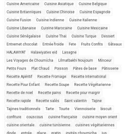
Cuisine Americaine
Cuisine Asiatique
Cuisine Belgique
Cuisine Britanniques
Cuisine Chinoise
Cuisine Espagnole
Cuisine Fusion
Cuisine Indienne
Cuisine Italienne
Cuisine Libanaise
Cuisine Marocaine
Cuisine Mexicaine
Cuisine Sénégalaise
Cuisine Thai
Cuisine Turque
Dessert
Entremet chocolat
Entrée froide
Fete
Fruits Confits
Gâteaux
HALAWIYAT
Halawiyates eid
Lasagne
Les Voyages de Choumicha
Lilmatbakhi Noujoum
Minceur
Petits Fours
Plat Chaud
Poisson
Pâtes de base
Pâtisserie
Recette Apéritif
Recette Fromage
Recette International
Recette Pour Enfant
Recette Soupe
Recette Végétarienne
Recette de noel
Recette pains
Recette pour maigrir
Recette rapide
Recette salés
Saint valentin
Tajine
Tajines traditionnels
Tarte
Tourte
Viennoiserie
biscuit
confiture
couscous
cuisine française
cuisine moyen orient
cuisine orientale
cuisine tunisienne
cuisines végétariennes
dinde
entrée
glace
gratin
invités choumicha
jus