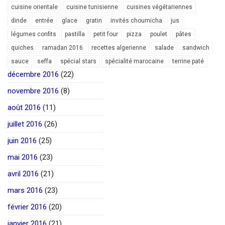
cuisine orientale
cuisine tunisienne
cuisines végétariennes
dinde
entrée
glace
gratin
invités choumicha
jus
légumes confits
pastilla
petit four
pizza
poulet
pâtes
quiches
ramadan 2016
recettes algerienne
salade
sandwich
sauce
seffa
spécial stars
spécialité marocaine
terrine paté
décembre 2016
(22)
novembre 2016
(8)
août 2016
(11)
juillet 2016
(26)
juin 2016
(25)
mai 2016
(23)
avril 2016
(21)
mars 2016
(23)
février 2016
(20)
janvier 2016
(21)