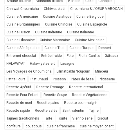
Amuse bouche
Boissons froides
Bonbon
Cake
Canapés
Chhiwat Choumicha
Chhiwat bladi
Choumicha & L'OEUF MAROCAIN
Cuisine Americaine
Cuisine Asiatique
Cuisine Belgique
Cuisine Britanniques
Cuisine Chinoise
Cuisine Espagnole
Cuisine Fusion
Cuisine Indienne
Cuisine Italienne
Cuisine Libanaise
Cuisine Marocaine
Cuisine Mexicaine
Cuisine Sénégalaise
Cuisine Thai
Cuisine Turque
Dessert
Entremet chocolat
Entrée froide
Fete
Fruits Confits
Gâteaux
HALAWIYAT
Halawiyates eid
Lasagne
Les Voyages de Choumicha
Lilmatbakhi Noujoum
Minceur
Petits Fours
Plat Chaud
Poisson
Pâtes de base
Pâtisserie
Recette Apéritif
Recette Fromage
Recette International
Recette Pour Enfant
Recette Soupe
Recette Végétarienne
Recette de noel
Recette pains
Recette pour maigrir
Recette rapide
Recette salés
Saint valentin
Tajine
Tajines traditionnels
Tarte
Tourte
Viennoiserie
biscuit
confiture
couscous
cuisine française
cuisine moyen orient