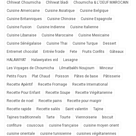
Chhiwat Choumicha
Chhiwat bladi
Choumicha & L'OEUF MAROCAIN
Cuisine Americaine
Cuisine Asiatique
Cuisine Belgique
Cuisine Britanniques
Cuisine Chinoise
Cuisine Espagnole
Cuisine Fusion
Cuisine Indienne
Cuisine Italienne
Cuisine Libanaise
Cuisine Marocaine
Cuisine Mexicaine
Cuisine Sénégalaise
Cuisine Thai
Cuisine Turque
Dessert
Entremet chocolat
Entrée froide
Fete
Fruits Confits
Gâteaux
HALAWIYAT
Halawiyates eid
Lasagne
Les Voyages de Choumicha
Lilmatbakhi Noujoum
Minceur
Petits Fours
Plat Chaud
Poisson
Pâtes de base
Pâtisserie
Recette Apéritif
Recette Fromage
Recette International
Recette Pour Enfant
Recette Soupe
Recette Végétarienne
Recette de noel
Recette pains
Recette pour maigrir
Recette rapide
Recette salés
Saint valentin
Tajine
Tajines traditionnels
Tarte
Tourte
Viennoiserie
biscuit
confiture
couscous
cuisine française
cuisine moyen orient
cuisine orientale
cuisine tunisienne
cuisines végétariennes