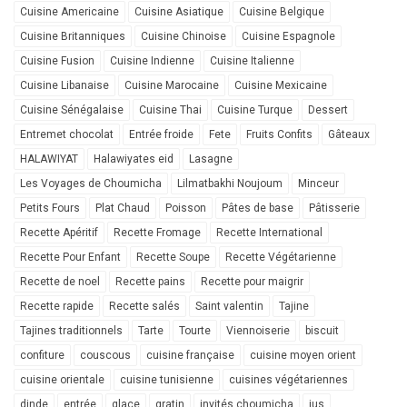
Cuisine Americaine
Cuisine Asiatique
Cuisine Belgique
Cuisine Britanniques
Cuisine Chinoise
Cuisine Espagnole
Cuisine Fusion
Cuisine Indienne
Cuisine Italienne
Cuisine Libanaise
Cuisine Marocaine
Cuisine Mexicaine
Cuisine Sénégalaise
Cuisine Thai
Cuisine Turque
Dessert
Entremet chocolat
Entrée froide
Fete
Fruits Confits
Gâteaux
HALAWIYAT
Halawiyates eid
Lasagne
Les Voyages de Choumicha
Lilmatbakhi Noujoum
Minceur
Petits Fours
Plat Chaud
Poisson
Pâtes de base
Pâtisserie
Recette Apéritif
Recette Fromage
Recette International
Recette Pour Enfant
Recette Soupe
Recette Végétarienne
Recette de noel
Recette pains
Recette pour maigrir
Recette rapide
Recette salés
Saint valentin
Tajine
Tajines traditionnels
Tarte
Tourte
Viennoiserie
biscuit
confiture
couscous
cuisine française
cuisine moyen orient
cuisine orientale
cuisine tunisienne
cuisines végétariennes
dinde
entrée
glace
gratin
invités choumicha
jus