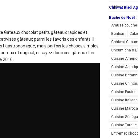
Chhiwat Bladi Ag
Bûche de Noël : l
Amuse bouche
te Gâteaux chocolat
petits gâteaux rapides et
Bonbon
Cake
provisés gâteaux parmi les favoris des enfants. Il
Chhiwat Choum
sert gastronomique, mais parfois les choses simples
Choumicha & 
voureux et original, essayez donc ces gâteaux lors
Cuisine Americ
e 2016.
Cuisine Asiatiq
Cuisine Britann
Cuisine Chinoi
Cuisine Fusion
Cuisine Italien
Cuisine Maroca
Cuisine Sénéga
Cuisine Turque
Entremet choco