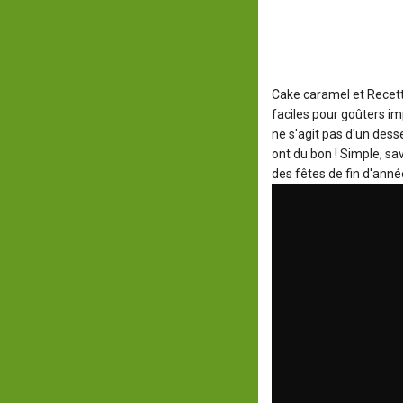
Cake caramel et Recet
faciles pour goûters im
ne s'agit pas d'un des
ont du bon ! Simple, sa
des fêtes de fin d'anné