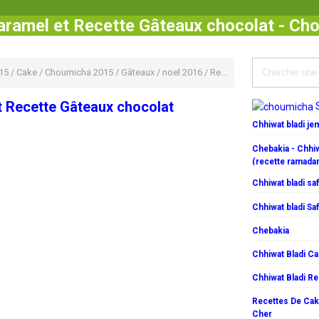
aramel et Recette Gâteaux chocolat - Ch
15
/
Cake
/
Choumicha 2015
/
Gâteaux
/
noel 2016
/
Recette Pour Enfant
/
Cake
t Recette Gâteaux chocolat
Chhiwat bladi j
Chebakia - Chhiw
(recette ramada
Chhiwat bladi saf
Chhiwat bladi Saf
Chebakia
Chhiwat Bladi C
Chhiwat Bladi R
Recettes De Cake
Cher