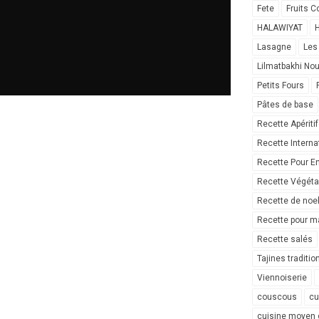
Fete
Fruits C
HALAWIYAT
H
Lasagne
Les
Lilmatbakhi No
Petits Fours
Pâtes de base
Recette Apéritif
Recette Interna
Recette Pour E
Recette Végéta
Recette de noe
Recette pour ma
Recette salés
Tajines traditio
Viennoiserie
couscous
cu
cuisine moyen 