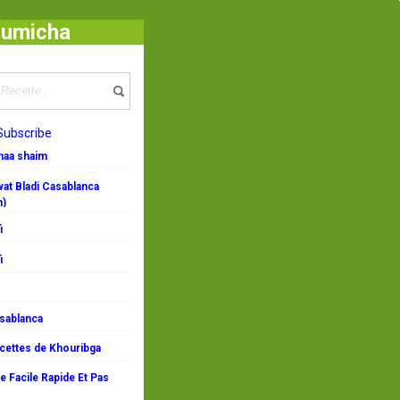
oumicha
 caramel et Recette Gâteaux chocolat
Subscribe
emaa shaim
at Bladi Casablanca
n)
i
i
asablanca
ecettes de Khouribga
 Facile Rapide Et Pas