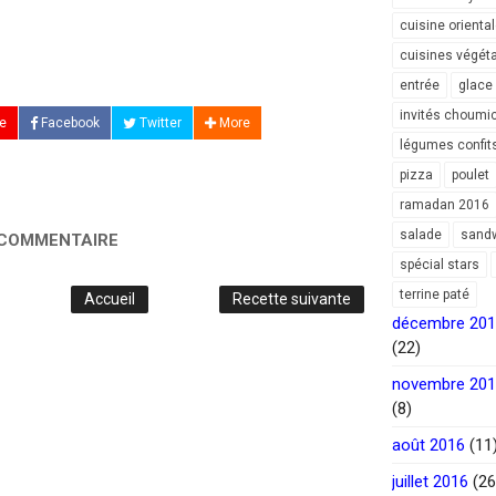
cuisine orienta
cuisines végét
entrée
glace
invités choumi
e
Facebook
Twitter
More
légumes confit
pizza
poulet
ramadan 2016
salade
sand
 COMMENTAIRE
spécial stars
terrine paté
Accueil
Recette suivante
décembre 20
(22)
novembre 20
(8)
août 2016
(11
juillet 2016
(26