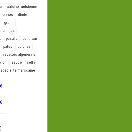
le
cuisine tunisienne
ariennes
dinde
gratin
cha
jus
s
pastilla
petit four
pâtes
quiches
recettes algerienne
wich
sauce
seffa
spécialité marocaine
16
16
)
)