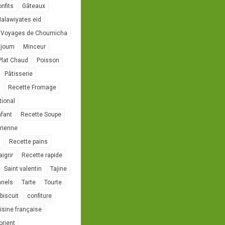
onfits
Gâteaux
alawiyates eid
 Voyages de Choumicha
ujoum
Minceur
Plat Chaud
Poisson
Pâtisserie
Recette Fromage
tional
nfant
Recette Soupe
rienne
l
Recette pains
igrir
Recette rapide
Saint valentin
Tajine
nnels
Tarte
Tourte
biscuit
confiture
isine française
orient