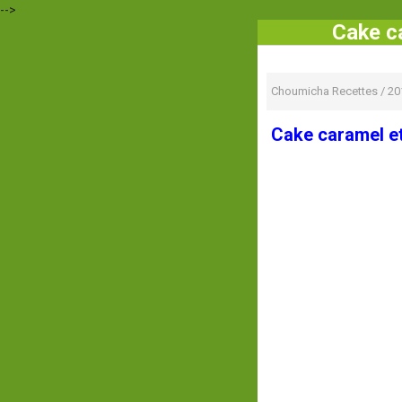
-->
Cake c
Choumicha Recettes
/
20
Cake caramel e