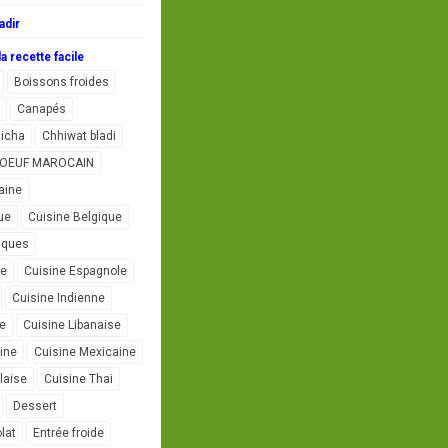
adir
a recette facile
Boissons froides
Canapés
icha
Chhiwat bladi
L'OEUF MAROCAIN
aine
ue
Cuisine Belgique
iques
se
Cuisine Espagnole
Cuisine Indienne
ne
Cuisine Libanaise
ine
Cuisine Mexicaine
laise
Cuisine Thai
Dessert
lat
Entrée froide