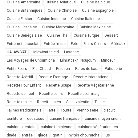
Cuisine Americaine
Cuisine Asiatique
Cuisine Belgique
Cuisine Britanniques
Cuisine Chinoise
Cuisine Espagnole
Cuisine Fusion
Cuisine Indienne
Cuisine Italienne
Cuisine Libanaise
Cuisine Marocaine
Cuisine Mexicaine
Cuisine Sénégalaise
Cuisine Thai
Cuisine Turque
Dessert
Entremet chocolat
Entrée froide
Fete
Fruits Confits
Gâteaux
HALAWIYAT
Halawiyates eid
Lasagne
Les Voyages de Choumicha
Lilmatbakhi Noujoum
Minceur
Petits Fours
Plat Chaud
Poisson
Pâtes de base
Pâtisserie
Recette Apéritif
Recette Fromage
Recette International
Recette Pour Enfant
Recette Soupe
Recette Végétarienne
Recette de noel
Recette pains
Recette pour maigrir
Recette rapide
Recette salés
Saint valentin
Tajine
Tajines traditionnels
Tarte
Tourte
Viennoiserie
biscuit
confiture
couscous
cuisine française
cuisine moyen orient
cuisine orientale
cuisine tunisienne
cuisines végétariennes
dinde
entrée
glace
gratin
invités choumicha
jus