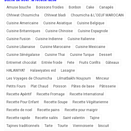
Amuse bouche
Boissons froides
Bonbon
Cake
Canapés
Chhiwat Choumicha
Chhiwat bladi
Choumicha & L'OEUF MAROCAIN
Cuisine Americaine
Cuisine Asiatique
Cuisine Belgique
Cuisine Britanniques
Cuisine Chinoise
Cuisine Espagnole
Cuisine Fusion
Cuisine Indienne
Cuisine Italienne
Cuisine Libanaise
Cuisine Marocaine
Cuisine Mexicaine
Cuisine Sénégalaise
Cuisine Thai
Cuisine Turque
Dessert
Entremet chocolat
Entrée froide
Fete
Fruits Confits
Gâteaux
HALAWIYAT
Halawiyates eid
Lasagne
Les Voyages de Choumicha
Lilmatbakhi Noujoum
Minceur
Petits Fours
Plat Chaud
Poisson
Pâtes de base
Pâtisserie
Recette Apéritif
Recette Fromage
Recette International
Recette Pour Enfant
Recette Soupe
Recette Végétarienne
Recette de noel
Recette pains
Recette pour maigrir
Recette rapide
Recette salés
Saint valentin
Tajine
Tajines traditionnels
Tarte
Tourte
Viennoiserie
biscuit