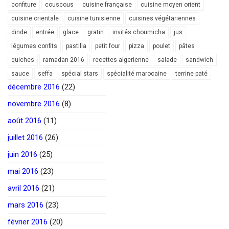
confiture
couscous
cuisine française
cuisine moyen orient
cuisine orientale
cuisine tunisienne
cuisines végétariennes
dinde
entrée
glace
gratin
invités choumicha
jus
légumes confits
pastilla
petit four
pizza
poulet
pâtes
quiches
ramadan 2016
recettes algerienne
salade
sandwich
sauce
seffa
spécial stars
spécialité marocaine
terrine paté
décembre 2016
(22)
novembre 2016
(8)
août 2016
(11)
juillet 2016
(26)
juin 2016
(25)
mai 2016
(23)
avril 2016
(21)
mars 2016
(23)
février 2016
(20)