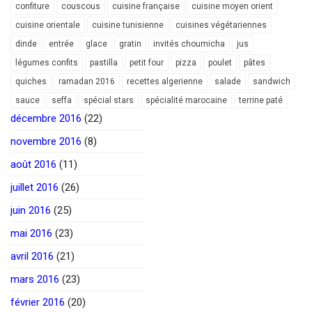
confiture
couscous
cuisine française
cuisine moyen orient
cuisine orientale
cuisine tunisienne
cuisines végétariennes
dinde
entrée
glace
gratin
invités choumicha
jus
légumes confits
pastilla
petit four
pizza
poulet
pâtes
quiches
ramadan 2016
recettes algerienne
salade
sandwich
sauce
seffa
spécial stars
spécialité marocaine
terrine paté
décembre 2016
(22)
novembre 2016
(8)
août 2016
(11)
juillet 2016
(26)
juin 2016
(25)
mai 2016
(23)
avril 2016
(21)
mars 2016
(23)
février 2016
(20)