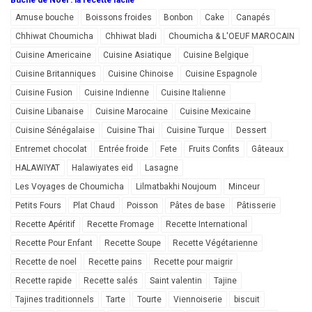
Amuse bouche
Boissons froides
Bonbon
Cake
Canapés
Chhiwat Choumicha
Chhiwat bladi
Choumicha & L'OEUF MAROCAIN
Cuisine Americaine
Cuisine Asiatique
Cuisine Belgique
Cuisine Britanniques
Cuisine Chinoise
Cuisine Espagnole
Cuisine Fusion
Cuisine Indienne
Cuisine Italienne
Cuisine Libanaise
Cuisine Marocaine
Cuisine Mexicaine
Cuisine Sénégalaise
Cuisine Thai
Cuisine Turque
Dessert
Entremet chocolat
Entrée froide
Fete
Fruits Confits
Gâteaux
HALAWIYAT
Halawiyates eid
Lasagne
Les Voyages de Choumicha
Lilmatbakhi Noujoum
Minceur
Petits Fours
Plat Chaud
Poisson
Pâtes de base
Pâtisserie
Recette Apéritif
Recette Fromage
Recette International
Recette Pour Enfant
Recette Soupe
Recette Végétarienne
Recette de noel
Recette pains
Recette pour maigrir
Recette rapide
Recette salés
Saint valentin
Tajine
Tajines traditionnels
Tarte
Tourte
Viennoiserie
biscuit