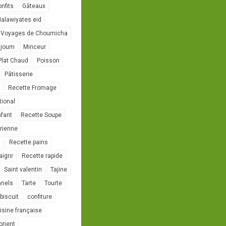
onfits
Gâteaux
alawiyates eid
 Voyages de Choumicha
ujoum
Minceur
Plat Chaud
Poisson
Pâtisserie
Recette Fromage
tional
nfant
Recette Soupe
rienne
l
Recette pains
igrir
Recette rapide
Saint valentin
Tajine
nnels
Tarte
Tourte
biscuit
confiture
isine française
orient