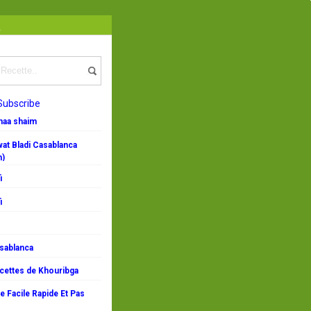
a
Subscribe
emaa shaim
at Bladi Casablanca
n)
i
i
asablanca
ecettes de Khouribga
 Facile Rapide Et Pas