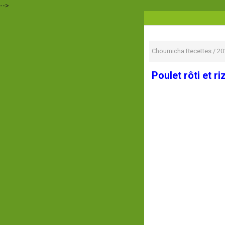
-->
Choumicha Recettes
/
20
Poulet rôti et ri