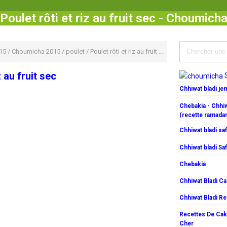
Poulet rôti et riz au fruit sec - Choumich
15
/
Choumicha 2015
/
poulet
/
Poulet rôti et riz au fruit sec
z au fruit sec
Chhiwat bladi j
Chebakia - Chhiw
(recette ramada
Chhiwat bladi saf
Chhiwat bladi Saf
Chebakia
Chhiwat Bladi C
Chhiwat Bladi R
Recettes De Cake
Cher