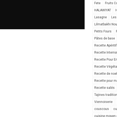
Fete
Fruits C
HALAWIYAT
H
Lasagne
Les
Lilmatbakhi No
Petits Fours
Pâtes de base
Recette Apéritif
Recette Interna
Recette Pour E
Recette Végéta
Recette de noe
Recette pour ma
Recette salés
Tajines traditio
Viennoiserie
couscous
cu
cuisine moyen 