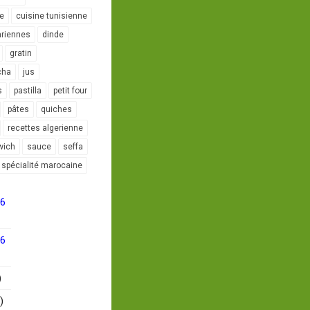
le
cuisine tunisienne
ariennes
dinde
gratin
cha
jus
s
pastilla
petit four
pâtes
quiches
recettes algerienne
wich
sauce
seffa
spécialité marocaine
16
16
)
)