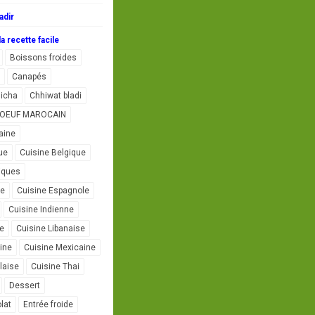
adir
a recette facile
Boissons froides
Canapés
icha
Chhiwat bladi
L'OEUF MAROCAIN
aine
ue
Cuisine Belgique
iques
se
Cuisine Espagnole
Cuisine Indienne
ne
Cuisine Libanaise
ine
Cuisine Mexicaine
laise
Cuisine Thai
Dessert
lat
Entrée froide