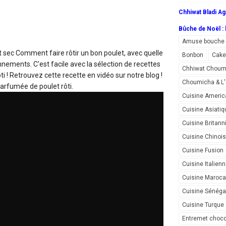
Chhiwat Bladi Ag
Bûche de Noël : l
Amuse bouche
it sec
Comment faire rôtir un bon poulet, avec quelle
Bonbon
Cake
nements. C'est facile avec la sélection de recettes
Chhiwat Choum
i ! Retrouvez cette recette en vidéo sur notre blog !
Choumicha & 
arfumée de poulet rôti.
Cuisine Americ
Cuisine Asiatiq
Cuisine Britann
Cuisine Chinoi
Cuisine Fusion
Cuisine Italien
Cuisine Maroca
Cuisine Sénéga
Cuisine Turque
Entremet choco