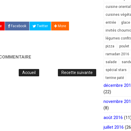
cuisine orienta
cuisines végét
entrée
glace
e
Facebook
Twitter
More
invités choumi
légumes confit
pizza
poulet
ramadan 2016
 COMMENTAIRE
salade
sand
spécial stars
Accueil
Recette suivante
terrine paté
décembre 20
(22)
novembre 20
(8)
août 2016
(11
juillet 2016
(26