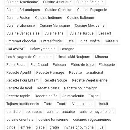
Cuisine Americaine
Cuisine Asiatique
Cuisine Belgique
Cuisine Britanniques
Cuisine Chinoise
Cuisine Espagnole
Cuisine Fusion
Cuisine Indienne
Cuisine Italienne
Cuisine Libanaise
Cuisine Marocaine
Cuisine Mexicaine
Cuisine Sénégalaise
Cuisine Thai
Cuisine Turque
Dessert
Entremet chocolat
Entrée froide
Fete
Fruits Confits
Gâteaux
HALAWIYAT
Halawiyates eid
Lasagne
Les Voyages de Choumicha
Lilmatbakhi Noujoum
Minceur
Petits Fours
Plat Chaud
Poisson
Pâtes de base
Pâtisserie
Recette Apéritif
Recette Fromage
Recette International
Recette Pour Enfant
Recette Soupe
Recette Végétarienne
Recette de noel
Recette pains
Recette pour maigrir
Recette rapide
Recette salés
Saint valentin
Tajine
Tajines traditionnels
Tarte
Tourte
Viennoiserie
biscuit
confiture
couscous
cuisine française
cuisine moyen orient
cuisine orientale
cuisine tunisienne
cuisines végétariennes
dinde
entrée
glace
gratin
invités choumicha
jus