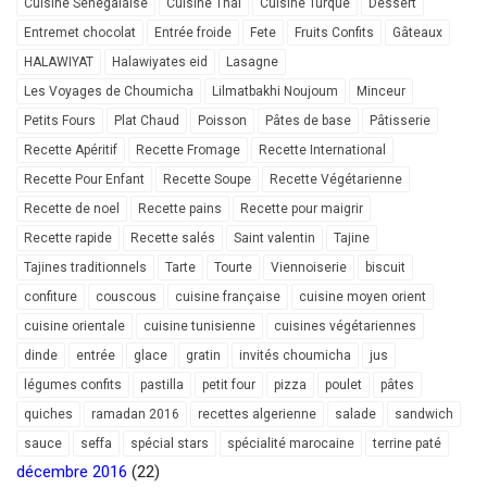
Cuisine Sénégalaise
Cuisine Thai
Cuisine Turque
Dessert
Entremet chocolat
Entrée froide
Fete
Fruits Confits
Gâteaux
HALAWIYAT
Halawiyates eid
Lasagne
Les Voyages de Choumicha
Lilmatbakhi Noujoum
Minceur
Petits Fours
Plat Chaud
Poisson
Pâtes de base
Pâtisserie
Recette Apéritif
Recette Fromage
Recette International
Recette Pour Enfant
Recette Soupe
Recette Végétarienne
Recette de noel
Recette pains
Recette pour maigrir
Recette rapide
Recette salés
Saint valentin
Tajine
Tajines traditionnels
Tarte
Tourte
Viennoiserie
biscuit
confiture
couscous
cuisine française
cuisine moyen orient
cuisine orientale
cuisine tunisienne
cuisines végétariennes
dinde
entrée
glace
gratin
invités choumicha
jus
légumes confits
pastilla
petit four
pizza
poulet
pâtes
quiches
ramadan 2016
recettes algerienne
salade
sandwich
sauce
seffa
spécial stars
spécialité marocaine
terrine paté
décembre 2016
(22)