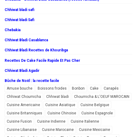
Chhiwat bladi safi
Chhiwat bladi Safi
Chebakia
Chhiwat Bladi Casablanca
Chhiwat Bladi Recettes de Khouribga
Recettes De Cake Facile Rapide Et Pas Cher
Chhiwat Bladi Agadir
Bûche de Noël : la recette facile
Amuse bouche
Boissons froides
Bonbon
Cake
Canapés
Chhiwat Choumicha
Chhiwat bladi
Choumicha & L'OEUF MAROCAIN
Cuisine Americaine
Cuisine Asiatique
Cuisine Belgique
Cuisine Britanniques
Cuisine Chinoise
Cuisine Espagnole
Cuisine Fusion
Cuisine Indienne
Cuisine Italienne
Cuisine Libanaise
Cuisine Marocaine
Cuisine Mexicaine