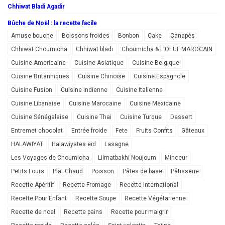
Chhiwat Bladi Agadir
Bûche de Noël : la recette facile
Amuse bouche
Boissons froides
Bonbon
Cake
Canapés
Chhiwat Choumicha
Chhiwat bladi
Choumicha & L'OEUF MAROCAIN
Cuisine Americaine
Cuisine Asiatique
Cuisine Belgique
Cuisine Britanniques
Cuisine Chinoise
Cuisine Espagnole
Cuisine Fusion
Cuisine Indienne
Cuisine Italienne
Cuisine Libanaise
Cuisine Marocaine
Cuisine Mexicaine
Cuisine Sénégalaise
Cuisine Thai
Cuisine Turque
Dessert
Entremet chocolat
Entrée froide
Fete
Fruits Confits
Gâteaux
HALAWIYAT
Halawiyates eid
Lasagne
Les Voyages de Choumicha
Lilmatbakhi Noujoum
Minceur
Petits Fours
Plat Chaud
Poisson
Pâtes de base
Pâtisserie
Recette Apéritif
Recette Fromage
Recette International
Recette Pour Enfant
Recette Soupe
Recette Végétarienne
Recette de noel
Recette pains
Recette pour maigrir