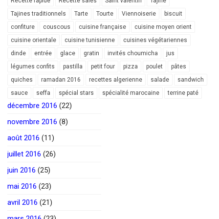
Recette rapide
Recette salés
Saint valentin
Tajine
Tajines traditionnels
Tarte
Tourte
Viennoiserie
biscuit
confiture
couscous
cuisine française
cuisine moyen orient
cuisine orientale
cuisine tunisienne
cuisines végétariennes
dinde
entrée
glace
gratin
invités choumicha
jus
légumes confits
pastilla
petit four
pizza
poulet
pâtes
quiches
ramadan 2016
recettes algerienne
salade
sandwich
sauce
seffa
spécial stars
spécialité marocaine
terrine paté
décembre 2016
(22)
novembre 2016
(8)
août 2016
(11)
juillet 2016
(26)
juin 2016
(25)
mai 2016
(23)
avril 2016
(21)
mars 2016
(23)