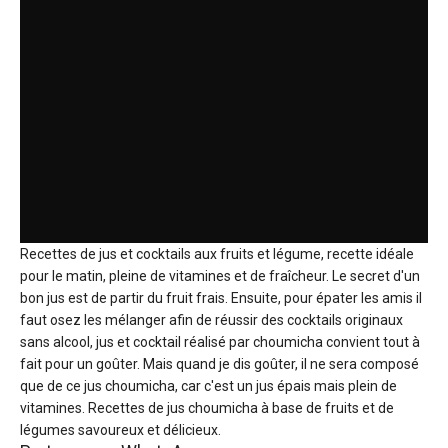
Recettes de jus et cocktails aux fruits et légume, recette idéale
pour le matin, pleine de vitamines et de fraîcheur. Le secret d'un
bon jus est de partir du fruit frais. Ensuite, pour épater les amis il
faut osez les mélanger afin de réussir des cocktails originaux
sans alcool, jus et cocktail réalisé par choumicha convient tout à
fait pour un goûter. Mais quand je dis goûter, il ne sera composé
que de ce jus choumicha, car c'est un jus épais mais plein de
vitamines. Recettes de jus choumicha à base de fruits et de
légumes savoureux et délicieux.