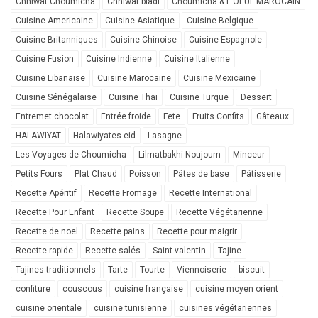
Chhiwat Choumicha
Chhiwat bladi
Choumicha & L'OEUF MAROCAIN
Cuisine Americaine
Cuisine Asiatique
Cuisine Belgique
Cuisine Britanniques
Cuisine Chinoise
Cuisine Espagnole
Cuisine Fusion
Cuisine Indienne
Cuisine Italienne
Cuisine Libanaise
Cuisine Marocaine
Cuisine Mexicaine
Cuisine Sénégalaise
Cuisine Thai
Cuisine Turque
Dessert
Entremet chocolat
Entrée froide
Fete
Fruits Confits
Gâteaux
HALAWIYAT
Halawiyates eid
Lasagne
Les Voyages de Choumicha
Lilmatbakhi Noujoum
Minceur
Petits Fours
Plat Chaud
Poisson
Pâtes de base
Pâtisserie
Recette Apéritif
Recette Fromage
Recette International
Recette Pour Enfant
Recette Soupe
Recette Végétarienne
Recette de noel
Recette pains
Recette pour maigrir
Recette rapide
Recette salés
Saint valentin
Tajine
Tajines traditionnels
Tarte
Tourte
Viennoiserie
biscuit
confiture
couscous
cuisine française
cuisine moyen orient
cuisine orientale
cuisine tunisienne
cuisines végétariennes