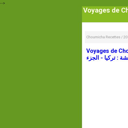
-->
Voyages de Choumic
Choumicha Recettes
/
20
Voyages de Cho
 : تركيا - الجزء