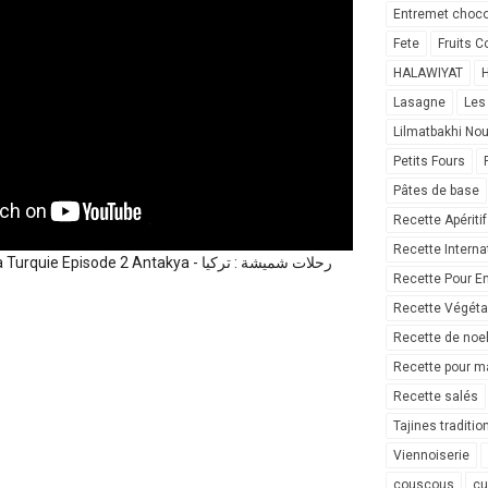
Entremet choco
Fete
Fruits C
HALAWIYAT
H
Lasagne
Les
Lilmatbakhi No
Petits Fours
Pâtes de base
.
Recette Apéritif
Recette Interna
pisode 2 Antakya رحلات شميشة : تركيا -
Recette Pour E
Recette Végéta
Recette de noe
Recette pour ma
Recette salés
Tajines traditio
Viennoiserie
couscous
cu