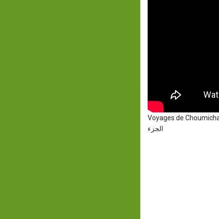
Voyages de Choumicha Turquie E
الجزء