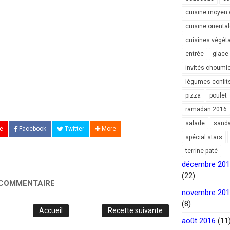
cuisine moyen 
cuisine orienta
cuisines végét
entrée
glace
invités choumi
légumes confit
pizza
poulet
ramadan 2016
salade
sand
e
Facebook
Twitter
More
spécial stars
terrine paté
décembre 20
(22)
 COMMENTAIRE
novembre 20
(8)
Accueil
Recette suivante
août 2016
(11