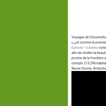
Voyages de Choumicha Turquie E
الجزء
comme le premie
Episode 1 istanbul
consa
afin de révéler la beau
proche de la frontière s
compte 213 296 habitant
fleuve Oronte. Antioche 