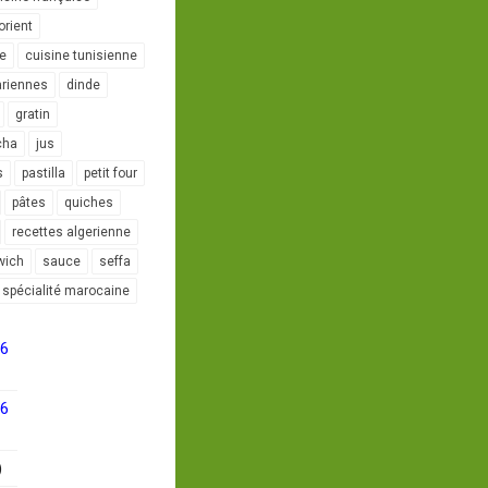
orient
le
cuisine tunisienne
ariennes
dinde
gratin
cha
jus
s
pastilla
petit four
pâtes
quiches
recettes algerienne
wich
sauce
seffa
spécialité marocaine
16
16
)