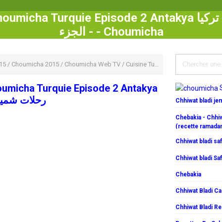
ha Turquie Episode 2 Antakya رحلات شميشة : تركيا
- الجزء - Choumicha
15
/
Choumicha 2015
/
Choumicha Web TV
/
Cuisine Turque
/
umicha Turquie Episode 2 Antakya
رحلات شميشة
Chhiwat bladi j
Chebakia - Chhiw
(recette ramada
Chhiwat bladi saf
Chhiwat bladi Saf
Chebakia
Chhiwat Bladi C
Chhiwat Bladi R