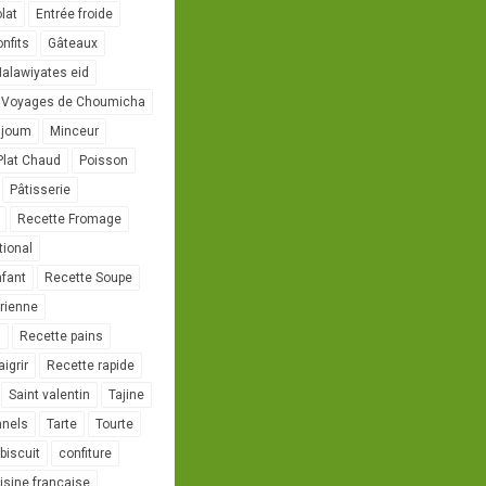
lat
Entrée froide
onfits
Gâteaux
alawiyates eid
 Voyages de Choumicha
ujoum
Minceur
Plat Chaud
Poisson
Pâtisserie
Recette Fromage
tional
nfant
Recette Soupe
rienne
l
Recette pains
igrir
Recette rapide
Saint valentin
Tajine
nnels
Tarte
Tourte
biscuit
confiture
isine française