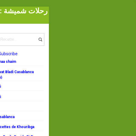
Voyages de Choumicha Turquie Episode 2 Antakya رحلات شميشة : تركيا - الجزء
Subscribe
emaa shaim
at Bladi Casablanca
n)
i
i
asablanca
ecettes de Khouribga