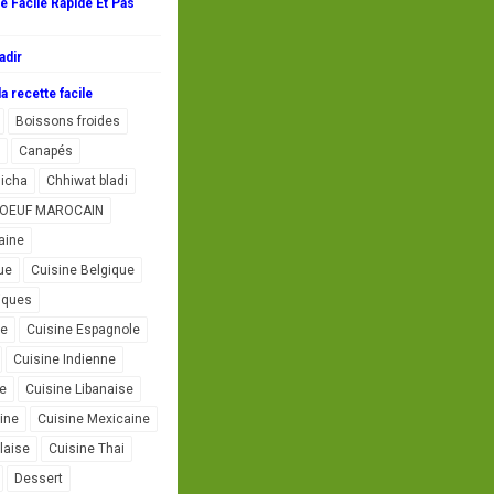
 Facile Rapide Et Pas
adir
a recette facile
Boissons froides
Canapés
icha
Chhiwat bladi
L'OEUF MAROCAIN
aine
ue
Cuisine Belgique
iques
se
Cuisine Espagnole
Cuisine Indienne
ne
Cuisine Libanaise
ine
Cuisine Mexicaine
laise
Cuisine Thai
Dessert