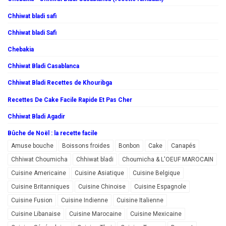
Chhiwat bladi safi
Chhiwat bladi Safi
Chebakia
Chhiwat Bladi Casablanca
Chhiwat Bladi Recettes de Khouribga
Recettes De Cake Facile Rapide Et Pas Cher
Chhiwat Bladi Agadir
Bûche de Noël : la recette facile
Amuse bouche
Boissons froides
Bonbon
Cake
Canapés
Chhiwat Choumicha
Chhiwat bladi
Choumicha & L'OEUF MAROCAIN
Cuisine Americaine
Cuisine Asiatique
Cuisine Belgique
Cuisine Britanniques
Cuisine Chinoise
Cuisine Espagnole
Cuisine Fusion
Cuisine Indienne
Cuisine Italienne
Cuisine Libanaise
Cuisine Marocaine
Cuisine Mexicaine