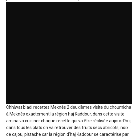
Chhiwat bladi recettes Meknès 2 deuxièmes visite du choumicha
à Meknès exactement la région haj Kaddour, dans cette visite
amina va cuisiner chaque recette qui va être réalisée aujourd'hui,
dans tous les plats on va retrouver des fruits secs abricots, noix
de cajou, pistache car la région d'haj Kaddour se caractérise par