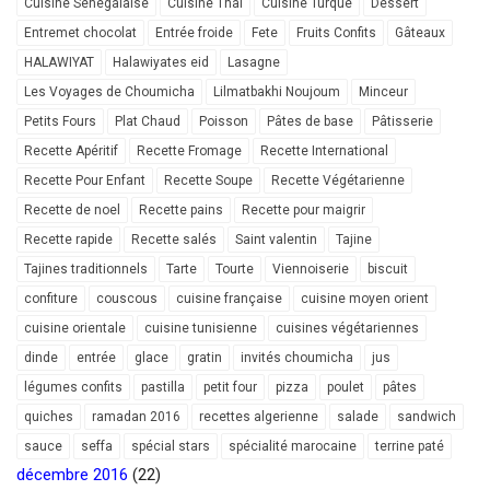
Cuisine Sénégalaise
Cuisine Thai
Cuisine Turque
Dessert
Entremet chocolat
Entrée froide
Fete
Fruits Confits
Gâteaux
HALAWIYAT
Halawiyates eid
Lasagne
Les Voyages de Choumicha
Lilmatbakhi Noujoum
Minceur
Petits Fours
Plat Chaud
Poisson
Pâtes de base
Pâtisserie
Recette Apéritif
Recette Fromage
Recette International
Recette Pour Enfant
Recette Soupe
Recette Végétarienne
Recette de noel
Recette pains
Recette pour maigrir
Recette rapide
Recette salés
Saint valentin
Tajine
Tajines traditionnels
Tarte
Tourte
Viennoiserie
biscuit
confiture
couscous
cuisine française
cuisine moyen orient
cuisine orientale
cuisine tunisienne
cuisines végétariennes
dinde
entrée
glace
gratin
invités choumicha
jus
légumes confits
pastilla
petit four
pizza
poulet
pâtes
quiches
ramadan 2016
recettes algerienne
salade
sandwich
sauce
seffa
spécial stars
spécialité marocaine
terrine paté
décembre 2016
(22)