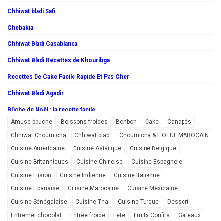
Chhiwat bladi Safi
Chebakia
Chhiwat Bladi Casablanca
Chhiwat Bladi Recettes de Khouribga
Recettes De Cake Facile Rapide Et Pas Cher
Chhiwat Bladi Agadir
Bûche de Noël : la recette facile
Amuse bouche
Boissons froides
Bonbon
Cake
Canapés
Chhiwat Choumicha
Chhiwat bladi
Choumicha & L'OEUF MAROCAIN
Cuisine Americaine
Cuisine Asiatique
Cuisine Belgique
Cuisine Britanniques
Cuisine Chinoise
Cuisine Espagnole
Cuisine Fusion
Cuisine Indienne
Cuisine Italienne
Cuisine Libanaise
Cuisine Marocaine
Cuisine Mexicaine
Cuisine Sénégalaise
Cuisine Thai
Cuisine Turque
Dessert
Entremet chocolat
Entrée froide
Fete
Fruits Confits
Gâteaux