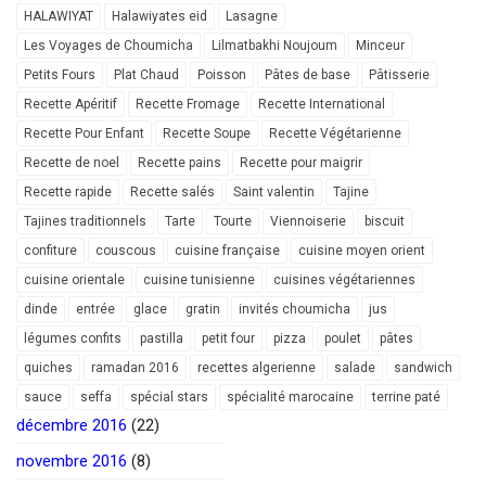
HALAWIYAT
Halawiyates eid
Lasagne
Les Voyages de Choumicha
Lilmatbakhi Noujoum
Minceur
Petits Fours
Plat Chaud
Poisson
Pâtes de base
Pâtisserie
Recette Apéritif
Recette Fromage
Recette International
Recette Pour Enfant
Recette Soupe
Recette Végétarienne
Recette de noel
Recette pains
Recette pour maigrir
Recette rapide
Recette salés
Saint valentin
Tajine
Tajines traditionnels
Tarte
Tourte
Viennoiserie
biscuit
confiture
couscous
cuisine française
cuisine moyen orient
cuisine orientale
cuisine tunisienne
cuisines végétariennes
dinde
entrée
glace
gratin
invités choumicha
jus
légumes confits
pastilla
petit four
pizza
poulet
pâtes
quiches
ramadan 2016
recettes algerienne
salade
sandwich
sauce
seffa
spécial stars
spécialité marocaine
terrine paté
décembre 2016
(22)
novembre 2016
(8)