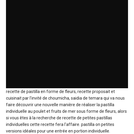
recette de pastilla en forme de fleurs, recette proposait et
cuisinait par l'invité de choumicha, saidia de temara qui va nous
faire découvrir une nouvelle manière de réaliser la pastilla
individuelle au poulet et fruits de mer sous forme de fleurs, alors
si vous êtes à la recherche de recette de petites pastillas
individuelles cette recette fera l'affaire. pastilla on petites
versions idéales pour une entrée en portion individuelle.