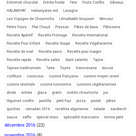
Entremet chocolat
Entrée froide
Fete
Fruits Confits
Gâteaux
HALAWIYAT
Halawiyates eid
Lasagne
Les Voyages de Choumicha
Lilmatbakhi Noujoum
Minceur
Petits Fours
Plat Chaud
Poisson
Pâtes de base
Pâtisserie
Recette Apéritif
Recette Fromage
Recette International
Recette Pour Enfant
Recette Soupe
Recette Végétarienne
Recette de noel
Recette pains
Recette pour maigrir
Recette rapide
Recette salés
Saint valentin
Tajine
Tajines traditionnels
Tarte
Tourte
Viennoiserie
biscuit
confiture
couscous
cuisine française
cuisine moyen orient
cuisine orientale
cuisine tunisienne
cuisines végétariennes
dinde
entrée
glace
gratin
invités choumicha
jus
légumes confits
pastilla
petit four
pizza
poulet
pâtes
quiches
ramadan 2016
recettes algerienne
salade
sandwich
sauce
seffa
spécial stars
spécialité marocaine
terrine paté
décembre 2016
(22)
novembre 2016
(8)