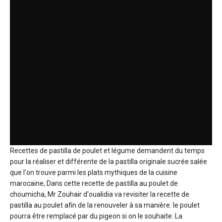
Recettes de pastilla de poulet et légume demandent du temps
pour la réaliser et différente de la pastilla originale sucrée salée
que l'on trouve parmi les plats mythiques de la cuisine
marocaine, Dans cette recette de pastilla au poulet de
choumicha, Mr Zouhair d'oualidia va revisiter la recette de
pastilla au poulet afin de la renouveler à sa manière. le poulet
pourra être remplacé par du pigeon si on le souhaite. La