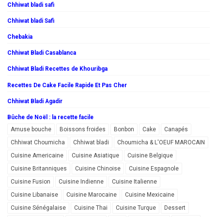
Chhiwat bladi safi
Chhiwat bladi Safi
Chebakia
Chhiwat Bladi Casablanca
Chhiwat Bladi Recettes de Khouribga
Recettes De Cake Facile Rapide Et Pas Cher
Chhiwat Bladi Agadir
Bûche de Noël : la recette facile
Amuse bouche
Boissons froides
Bonbon
Cake
Canapés
Chhiwat Choumicha
Chhiwat bladi
Choumicha & L'OEUF MAROCAIN
Cuisine Americaine
Cuisine Asiatique
Cuisine Belgique
Cuisine Britanniques
Cuisine Chinoise
Cuisine Espagnole
Cuisine Fusion
Cuisine Indienne
Cuisine Italienne
Cuisine Libanaise
Cuisine Marocaine
Cuisine Mexicaine
Cuisine Sénégalaise
Cuisine Thai
Cuisine Turque
Dessert