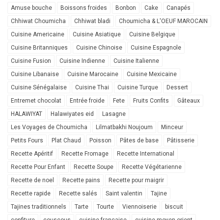
Amuse bouche
Boissons froides
Bonbon
Cake
Canapés
Chhiwat Choumicha
Chhiwat bladi
Choumicha & L'OEUF MAROCAIN
Cuisine Americaine
Cuisine Asiatique
Cuisine Belgique
Cuisine Britanniques
Cuisine Chinoise
Cuisine Espagnole
Cuisine Fusion
Cuisine Indienne
Cuisine Italienne
Cuisine Libanaise
Cuisine Marocaine
Cuisine Mexicaine
Cuisine Sénégalaise
Cuisine Thai
Cuisine Turque
Dessert
Entremet chocolat
Entrée froide
Fete
Fruits Confits
Gâteaux
HALAWIYAT
Halawiyates eid
Lasagne
Les Voyages de Choumicha
Lilmatbakhi Noujoum
Minceur
Petits Fours
Plat Chaud
Poisson
Pâtes de base
Pâtisserie
Recette Apéritif
Recette Fromage
Recette International
Recette Pour Enfant
Recette Soupe
Recette Végétarienne
Recette de noel
Recette pains
Recette pour maigrir
Recette rapide
Recette salés
Saint valentin
Tajine
Tajines traditionnels
Tarte
Tourte
Viennoiserie
biscuit
confiture
couscous
cuisine française
cuisine moyen orient