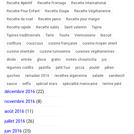
Recette Apéritif
Recette Fromage
Recette International
Recette Pour Enfant
Recette Soupe
Recette Végétarienne
Recette de noel
Recette pains
Recette pour maigrir
Recette rapide
Recette salés
Saint valentin
Tajine
Tajines traditionnels
Tarte
Tourte
Viennoiserie
biscuit
confiture
couscous
cuisine française
cuisine moyen orient
cuisine orientale
cuisine tunisienne
cuisines végétariennes
dinde
entrée
glace
gratin
invités choumicha
jus
légumes confits
pastilla
petit four
pizza
poulet
pâtes
quiches
ramadan 2016
recettes algerienne
salade
sandwich
sauce
seffa
spécial stars
spécialité marocaine
terrine paté
décembre 2016
(22)
novembre 2016
(8)
août 2016
(11)
juillet 2016
(26)
juin 2016
(25)