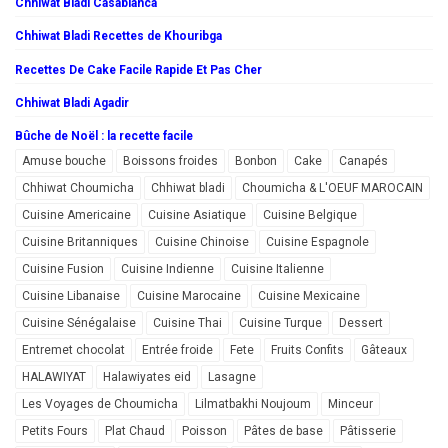
Chhiwat Bladi Casablanca
Chhiwat Bladi Recettes de Khouribga
Recettes De Cake Facile Rapide Et Pas Cher
Chhiwat Bladi Agadir
Bûche de Noël : la recette facile
Amuse bouche
Boissons froides
Bonbon
Cake
Canapés
Chhiwat Choumicha
Chhiwat bladi
Choumicha & L'OEUF MAROCAIN
Cuisine Americaine
Cuisine Asiatique
Cuisine Belgique
Cuisine Britanniques
Cuisine Chinoise
Cuisine Espagnole
Cuisine Fusion
Cuisine Indienne
Cuisine Italienne
Cuisine Libanaise
Cuisine Marocaine
Cuisine Mexicaine
Cuisine Sénégalaise
Cuisine Thai
Cuisine Turque
Dessert
Entremet chocolat
Entrée froide
Fete
Fruits Confits
Gâteaux
HALAWIYAT
Halawiyates eid
Lasagne
Les Voyages de Choumicha
Lilmatbakhi Noujoum
Minceur
Petits Fours
Plat Chaud
Poisson
Pâtes de base
Pâtisserie