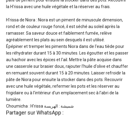
pâte de piment pour ensuite la stocker dans des pots. Recouvrir
la H'rissa avec une huile végétale et la réserver au frais.
H'rissa de Niora : Niora est un piment de minuscule dimension,
rond et de couleur rouge foncé, il est séché au soleil après la
ramasser. Sa saveur douce et faiblement fumée, relève
agréablement les plats au sein desquels il est utilisé.
Épépiner et tremper les piments Niora dans de l'eau tiède pour
les réhydrater durant 15 à 30 minutes. Les égoutter et les passer
au hachoir avec les épices et l'ail. Mettre la pâte acquise dans
une casserole sur brasier doux, rajouter l'huile d'olive et chauffer
en remuant souvent durant 15 à 20 minutes. Laisser refroidir la
pâte de Niora pour ensuite la stocker dans des pots. Recouvrir
avec une huile végétale, refermer les pots et les réserver au
frigidaire ou à l'intérieur d'un emplacement sec à l'abri de la
lumière.
Choumicha : H'rissa شميشة : الهريسة
Partager sur WhatsApp :