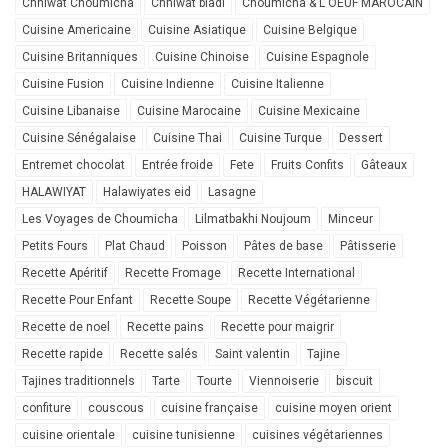
Chhiwat Choumicha
Chhiwat bladi
Choumicha & L'OEUF MAROCAIN
Cuisine Americaine
Cuisine Asiatique
Cuisine Belgique
Cuisine Britanniques
Cuisine Chinoise
Cuisine Espagnole
Cuisine Fusion
Cuisine Indienne
Cuisine Italienne
Cuisine Libanaise
Cuisine Marocaine
Cuisine Mexicaine
Cuisine Sénégalaise
Cuisine Thai
Cuisine Turque
Dessert
Entremet chocolat
Entrée froide
Fete
Fruits Confits
Gâteaux
HALAWIYAT
Halawiyates eid
Lasagne
Les Voyages de Choumicha
Lilmatbakhi Noujoum
Minceur
Petits Fours
Plat Chaud
Poisson
Pâtes de base
Pâtisserie
Recette Apéritif
Recette Fromage
Recette International
Recette Pour Enfant
Recette Soupe
Recette Végétarienne
Recette de noel
Recette pains
Recette pour maigrir
Recette rapide
Recette salés
Saint valentin
Tajine
Tajines traditionnels
Tarte
Tourte
Viennoiserie
biscuit
confiture
couscous
cuisine française
cuisine moyen orient
cuisine orientale
cuisine tunisienne
cuisines végétariennes