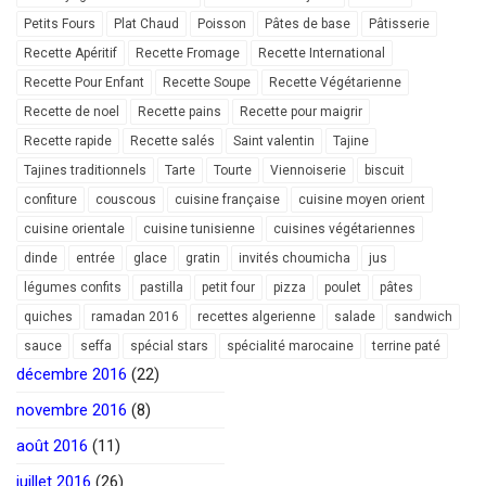
Petits Fours
Plat Chaud
Poisson
Pâtes de base
Pâtisserie
Recette Apéritif
Recette Fromage
Recette International
Recette Pour Enfant
Recette Soupe
Recette Végétarienne
Recette de noel
Recette pains
Recette pour maigrir
Recette rapide
Recette salés
Saint valentin
Tajine
Tajines traditionnels
Tarte
Tourte
Viennoiserie
biscuit
confiture
couscous
cuisine française
cuisine moyen orient
cuisine orientale
cuisine tunisienne
cuisines végétariennes
dinde
entrée
glace
gratin
invités choumicha
jus
légumes confits
pastilla
petit four
pizza
poulet
pâtes
quiches
ramadan 2016
recettes algerienne
salade
sandwich
sauce
seffa
spécial stars
spécialité marocaine
terrine paté
décembre 2016
(22)
novembre 2016
(8)
août 2016
(11)
juillet 2016
(26)