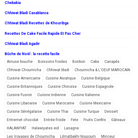
Chebakia
Chhiwat Bladi Casablanca
Chhiwat Bladi Recettes de Khouribga
Recettes De Cake Facile Rapide Et Pas Cher
Chhiwat Bladi Agadir
Bûche de Noël : la recette facile
Amuse bouche
Boissons froides
Bonbon
Cake
Canapés
Chhiwat Choumicha
Chhiwat bladi
Choumicha & L'OEUF MAROCAIN
Cuisine Americaine
Cuisine Asiatique
Cuisine Belgique
Cuisine Britanniques
Cuisine Chinoise
Cuisine Espagnole
Cuisine Fusion
Cuisine Indienne
Cuisine Italienne
Cuisine Libanaise
Cuisine Marocaine
Cuisine Mexicaine
Cuisine Sénégalaise
Cuisine Thai
Cuisine Turque
Dessert
Entremet chocolat
Entrée froide
Fete
Fruits Confits
Gâteaux
HALAWIYAT
Halawiyates eid
Lasagne
Les Voyages de Choumicha
Lilmatbakhi Noujoum
Minceur