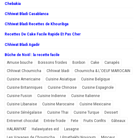
Chebakia
Chhiwat Bladi Casablanca
Chhiwat Bladi Recettes de Khouribga
Recettes De Cake Facile Rapide Et Pas Cher
Chhiwat Bladi Agadir
Bûche de Noël : la recette facile
Amuse bouche
Boissons froides
Bonbon
Cake
Canapés
Chhiwat Choumicha
Chhiwat bladi
Choumicha & L'OEUF MAROCAIN
Cuisine Americaine
Cuisine Asiatique
Cuisine Belgique
Cuisine Britanniques
Cuisine Chinoise
Cuisine Espagnole
Cuisine Fusion
Cuisine Indienne
Cuisine Italienne
Cuisine Libanaise
Cuisine Marocaine
Cuisine Mexicaine
Cuisine Sénégalaise
Cuisine Thai
Cuisine Turque
Dessert
Entremet chocolat
Entrée froide
Fete
Fruits Confits
Gâteaux
HALAWIYAT
Halawiyates eid
Lasagne
Les Voyages de Choumicha
Lilmatbakhi Noujoum
Minceur