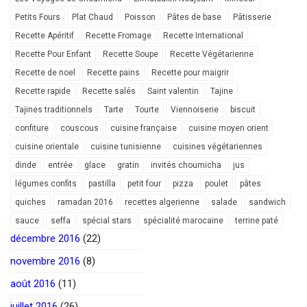
Petits Fours
Plat Chaud
Poisson
Pâtes de base
Pâtisserie
Recette Apéritif
Recette Fromage
Recette International
Recette Pour Enfant
Recette Soupe
Recette Végétarienne
Recette de noel
Recette pains
Recette pour maigrir
Recette rapide
Recette salés
Saint valentin
Tajine
Tajines traditionnels
Tarte
Tourte
Viennoiserie
biscuit
confiture
couscous
cuisine française
cuisine moyen orient
cuisine orientale
cuisine tunisienne
cuisines végétariennes
dinde
entrée
glace
gratin
invités choumicha
jus
légumes confits
pastilla
petit four
pizza
poulet
pâtes
quiches
ramadan 2016
recettes algerienne
salade
sandwich
sauce
seffa
spécial stars
spécialité marocaine
terrine paté
décembre 2016
(22)
novembre 2016
(8)
août 2016
(11)
juillet 2016
(26)