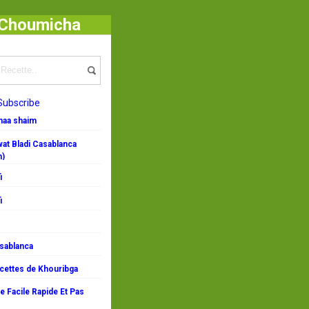
- Choumicha
archa, Recette Gateau Enfant
Subscribe
emaa shaim
at Bladi Casablanca
n)
i
i
asablanca
ecettes de Khouribga
 Facile Rapide Et Pas