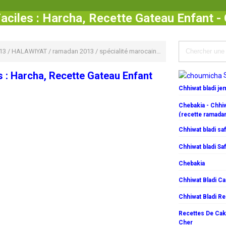
aciles : Harcha, Recette Gateau Enfant 
13
/
HALAWIYAT
/
ramadan 2013
/
spécialité marocaine
/
Recettes Faciles : H
s : Harcha, Recette Gateau Enfant
Chhiwat bladi j
Chebakia - Chhiw
(recette ramada
Chhiwat bladi saf
Chhiwat bladi Saf
Chebakia
Chhiwat Bladi C
Chhiwat Bladi R
Recettes De Cake
Cher