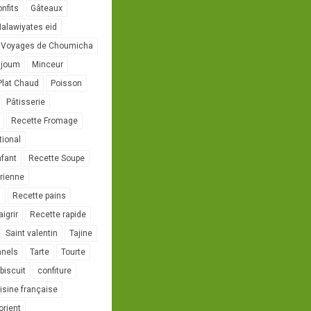
onfits
Gâteaux
alawiyates eid
 Voyages de Choumicha
ujoum
Minceur
Plat Chaud
Poisson
Pâtisserie
Recette Fromage
tional
nfant
Recette Soupe
rienne
l
Recette pains
igrir
Recette rapide
Saint valentin
Tajine
nnels
Tarte
Tourte
biscuit
confiture
isine française
orient