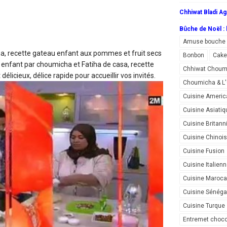
Chhiwat Bladi Ag
Bûche de Noël : l
Amuse bouche
cha, recette gateau enfant aux pommes et fruit secs
Bonbon
Cake
 enfant par choumicha et Fatiha de casa, recette
Chhiwat Choum
élicieux, délice rapide pour accueillir vos invités.
Choumicha & 
Cuisine Americ
Cuisine Asiatiq
Cuisine Britann
Cuisine Chinoi
Cuisine Fusion
Cuisine Italien
Cuisine Maroca
Cuisine Sénéga
Cuisine Turque
Entremet choco