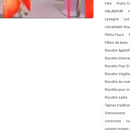
Fete
Fruits C
HALAWIYAT
H
Lasagne
Les
Lilmatbakhi No
Petits Fours
Pâtes de base
Recette Apéritif
Recette Interna
Recette Pour E
Recette Végéta
Recette de noe
Recette pour ma
Recette salés
Tajines traditio
Viennoiserie
couscous
cu
cuisine moyen 