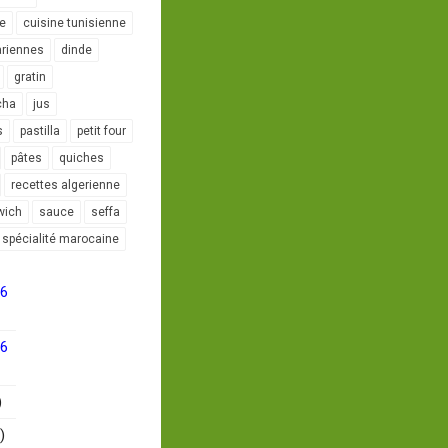
le
cuisine tunisienne
ariennes
dinde
gratin
cha
jus
s
pastilla
petit four
pâtes
quiches
recettes algerienne
wich
sauce
seffa
spécialité marocaine
16
16
)
)