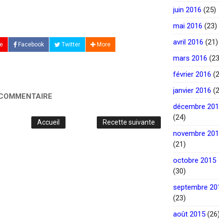
juin 2016
(25)
mai 2016
(23)
avril 2016
(21)
e
Facebook
Twitter
More
mars 2016
(23
février 2016
(2
janvier 2016
(2
 COMMENTAIRE
décembre 20
(24)
Accueil
Recette suivante
novembre 20
(21)
octobre 2015
(30)
septembre 20
(23)
août 2015
(26