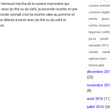
la fameuse harcha de la cuisine marocaine qui
cuisine orienta
avec du thé ou du café, la seconde recette et une
cuisines végét
 monde connaît c’est la recette cake au pomme et
entrée
glace
be délices à servir avec du thé ou du café et
us.
invités choumi
légumes confit
pizza
poulet
ramadan 2016
salade
sand
spécial stars
terrine paté
décembre 20
(22)
novembre 20
(8)
août 2016
(11
juillet 2016
(26