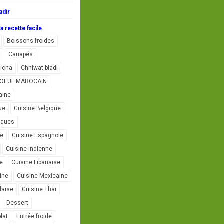
adir
a recette facile
Boissons froides
Canapés
icha
Chhiwat bladi
L'OEUF MAROCAIN
aine
ue
Cuisine Belgique
iques
se
Cuisine Espagnole
Cuisine Indienne
ne
Cuisine Libanaise
ine
Cuisine Mexicaine
laise
Cuisine Thai
Dessert
lat
Entrée froide